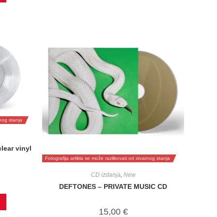
rnog stanja
ear vinyl
Fotografija artikla se može razlikovati od stvarnog stanja
CD izdanja
,
New
DEFTONES – PRIVATE MUSIC CD
15,00
€