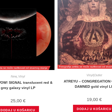
Fotografija artikla se može razlikovati od stva
ikla se može razlikovati od stvarnog stanja
Vinyl|Outlet
New
,
Vinyl
ATREYU – CONGREGATION 
OW! SIGNAL translucent red &
DAMNED gold vinyl L
grey galaxy vinyl LP
19,00
€
25,00
€
DODAJ U KOŠARICU
DODAJ U KOŠARICU