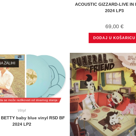
ACOUSTIC GIZZARD-LIVE IN
2024 LP3
69,00
€
DODAJ U KOŠARICU
A ZALIHI
ikla se može razlikovati od stvarnog stanja
Vinyl
BETTY baby blue vinyl RSD BF
2024 LP2