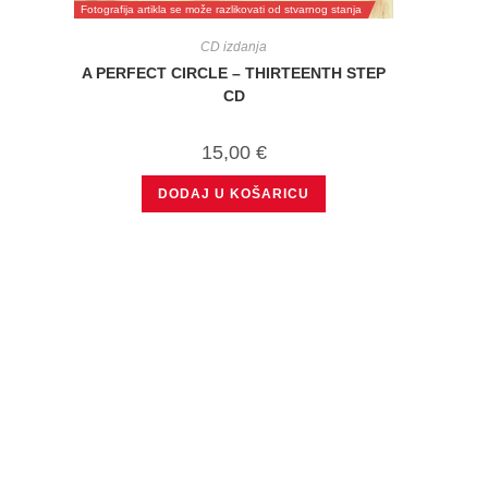
Fotografija artikla se može razlikovati od stvarnog stanja
CD izdanja
A PERFECT CIRCLE – THIRTEENTH STEP
CD
15,00
€
DODAJ U KOŠARICU
USER
TRGOVINE
My Accou
ZAGREB
Gundulićeva 7
Payment