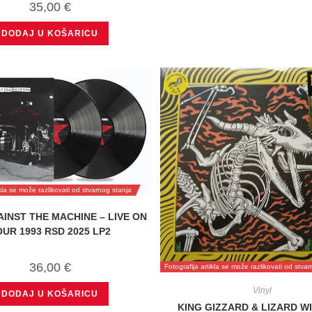
35,00
€
DODAJ U KOŠARICU
ikla se može razlikovati od stvarnog stanja
INST THE MACHINE – LIVE ON
UR 1993 RSD 2025 LP2
36,00
€
Fotografija artikla se može razlikovati od stva
Vinyl
DODAJ U KOŠARICU
KING GIZZARD & LIZARD W