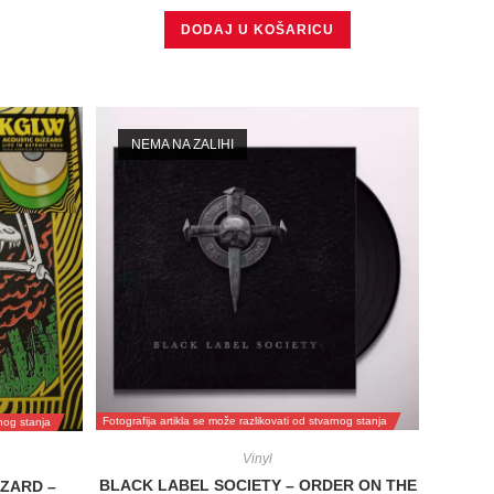
DODAJ U KOŠARICU
NEMA NA ZALIHI
Fotografija artikla se može razlikovati od stvarnog stanja
rnog stanja
Vinyl
BLACK LABEL SOCIETY – ORDER ON THE
IZARD –