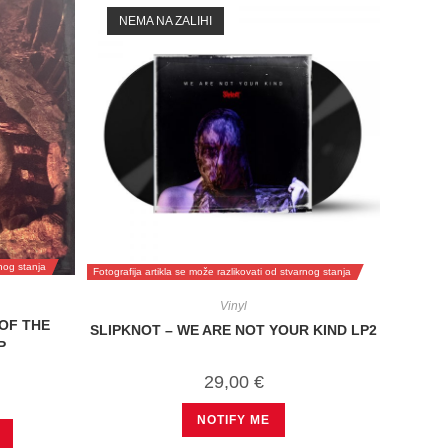
NEMA NA ZALIHI
rnog stanja
Fotografija artikla se može razlikovati od stvarnog stanja
Vinyl
OF THE
SLIPKNOT – WE ARE NOT YOUR KIND LP2
P
29,00
€
NOTIFY ME