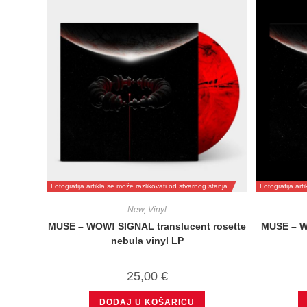
Fotografija artikla se može razlikovati od stvarnog stanja
Fotografija art
New
,
Vinyl
MUSE – WOW! SIGNAL translucent rosette
MUSE – W
nebula vinyl LP
25,00
€
DODAJ U KOŠARICU