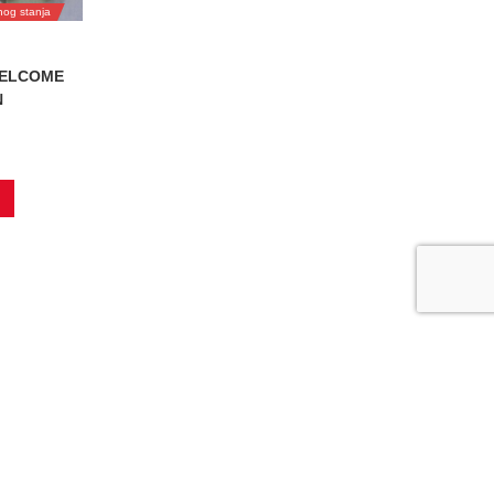
rnog stanja
WELCOME
N