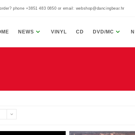
 order? phone +3851 483 0850 or email: webshop@dancingbear.hr
OME
NEWS
VINYL
CD
DVD/MC
N