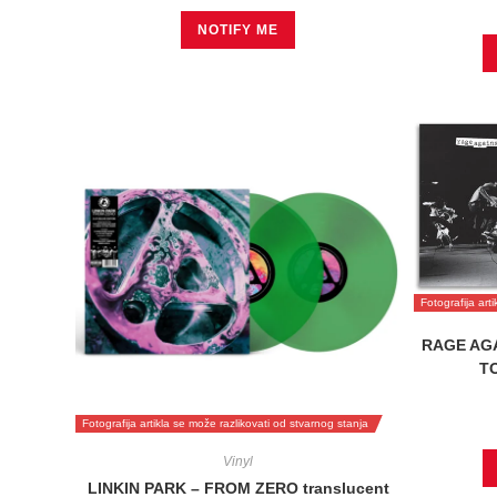
NOTIFY ME
Fotografija art
RAGE AGA
TO
Fotografija artikla se može razlikovati od stvarnog stanja
Vinyl
LINKIN PARK – FROM ZERO translucent