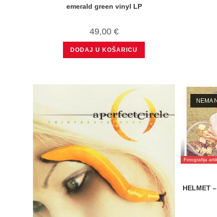
emerald green vinyl LP
49,00
€
DODAJ U KOŠARICU
NEMA N
Fotografija art
HELMET – 