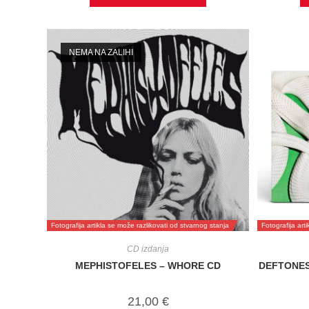
NEMA NA ZALIHI
Fotografija artikla se može razlikovati od stvarnog stanja
Fotografija art
CD izdanja
MEPHISTOFELES – WHORE CD
DEFTONES 
21,00
€