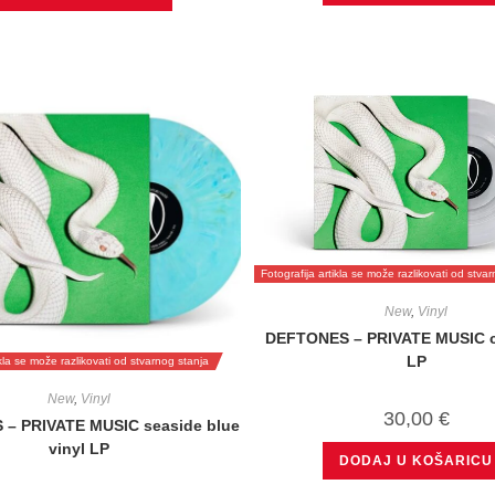
Fotografija artikla se može razlikovati od stva
New
,
Vinyl
DEFTONES – PRIVATE MUSIC cl
LP
ikla se može razlikovati od stvarnog stanja
New
,
Vinyl
30,00
€
– PRIVATE MUSIC seaside blue
vinyl LP
DODAJ U KOŠARICU