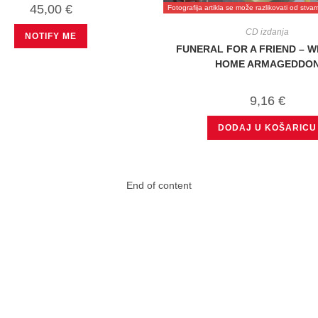
45,00
€
Fotografija artikla se može razlikovati od stva
CD izdanja
NOTIFY ME
FUNERAL FOR A FRIEND – 
HOME ARMAGEDDO
9,16
€
DODAJ U KOŠARICU
End of content
 MENU
nt
 methods