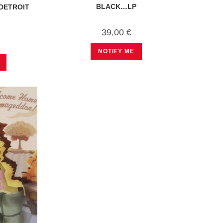
BLACK…LP
 DETROIT
39,00
€
NOTIFY ME