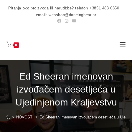
Preskoči
Pitanja oko proizvoda ili narudžbe? telefon +3851 483 0850 ili
na
email: webshop@dancingbear.hr
sadržaj
0
Ed Sheeran imenovan
izvođačem desetljeća u
Ujedinjenom Kraljevstvu
>
NOVOSTI
>
Ed Sheeran imenovan izvođačem desetljeća u Ujedinj