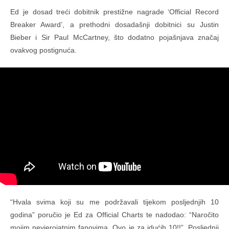
Ed je dosad treći dobitnik prestižne nagrade ‘Official Record
Breaker Award’, a prethodni dosadašnji dobitnici su Justin
Bieber i Sir Paul McCartney, što dodatno pojašnjava značaj
ovakvog postignuća.
“Hvala svima koji su me podržavali tijekom posljednjih 10
godina” poručio je Ed za Official Charts te nadodao: “Naročito
mojim nevjerojatnim fanovima. Ovo je za idućih 10!!”. Posljednji