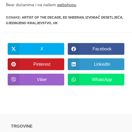
Bear dućanima i na našem
webshopu
.
OZNAKE
:
ARTIST OF THE DECADE
,
ED SHEERAN
,
IZVOĐAČ DESETLJEĆA
,
UJEDINJENO KRALJEVSTVO
,
UK
X
Facebook
Opens
Opens
in
in
a
a
new
new
Pinterest
LinkedIn
Opens
Opens
window
window
in
in
a
a
new
new
Viber
WhatsApp
Opens
Opens
window
window
in
in
a
a
new
new
window
window
TRGOVINE