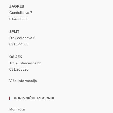
ZAGREB
Gundulićeva 7
01/4830850
SPLIT
Dioklecijanova 6
021/344309
OSIJEK
Trg A. Starčevića bb
031/203320
Više informacija
KORISNIČKI IZBORNIK
Moj račun