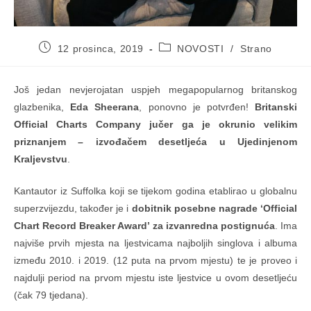
Objava
Kategorija
12 prosinca, 2019
NOVOSTI
/
Strano
objavljena:
objave:
Još jedan nevjerojatan uspjeh megapopularnog britanskog
glazbenika,
Eda Sheerana
, ponovno je potvrđen!
Britanski
Official Charts Company jučer ga je okrunio velikim
priznanjem – izvođačem desetljeća u Ujedinjenom
Kraljevstvu
.
Kantautor iz Suffolka koji se tijekom godina etablirao u globalnu
superzvijezdu, također je i
dobitnik posebne nagrade ‘Official
Chart Record Breaker Award’ za izvanredna postignuća
. Ima
najviše prvih mjesta na ljestvicama najboljih singlova i albuma
između 2010. i 2019. (12 puta na prvom mjestu) te je proveo i
najdulji period na prvom mjestu iste ljestvice u ovom desetljeću
(čak 79 tjedana).