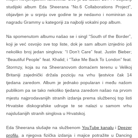
studijski album Eda Sheerana “No.6 Collaborations Project”,
objavljen je u srpnju ove godine te je nedavno i nominiran za
nagradu Grammy u kategoriji za najbolji vokalni pop album.
Na spomenutom albumu našao se i singl “South of the Border”,
koji je već osvojio sve top liste, dok je sam album iznjedrio još
nekoliko broj jedan singlova: “I Don’t Care” feat. Justin Bieber;
“Beautiful People” feat. Khalid; i “Take Me Back To London” feat.
Stormzy, koja su na Sheeranovom domaćem terenu u Velikoj
Britaniji zajednički držala poziciju na vrhu ljestvice čak 14
tjedana zaredom. Album je jednako popularan i među našom
publikom pa se tako nekoliko tjedana zaredom našao na prvom
mjestu najprodavanijih stranih izdanja prema službenoj top listi
Hrvatske diskografske udruge te se nalazi u samom vrhu
najslušanijih stranih singlova u Hrvatskoj.
Eda Sheerana slušajte na službenom
YouTube kanalu
i
Deezer
profilu
, a njegova fizička izdanja i majice potražite u Dancing