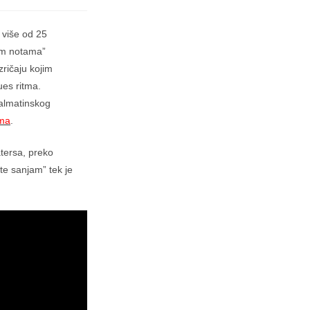
 više od 25
vim notama”
zričaju kojim
ues ritma.
dalmatinskog
ama
.
tersa, preko
e sanjam” tek je