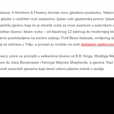
objavljena:
objave:
e bluesa, 4 Hombres & Flowery donose novu glazbenu poslasticu. Nakon
 glazbe u različitim rock sastavima, ljubav ovih glazbenika prema “pla
znjedrila pjesmu koja im je otvorila vrata za nove avanture u autorskom i
spektar bluesa i blues rocka – od klasičnog 12-taktnog do modernijeg bl
erno predstavljena na trećem izdanju Thrill Blues festivala, omiljenog 
oji se održava u Trilju, a pronaći ju možete na svim
digitalnim platform
wery uzore su pronašli u velikanima bluesa od B.B. Kinga, Muddyja Wa
sve do Joea Bonamasse i Kennyja Waynea Shepherda, a pjesma “Kad t
 novih autorskih pjesama koje bend uskoro planira snimiti u studiju.