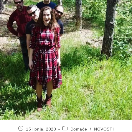
Objava
Kategorija
15 lipnja, 2020
Domaće
/
NOVOSTI