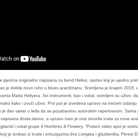
je pjesma originalno napisana za bend Helios, sastav koji je ujedno p
as je dobila novo ruho u blues aranžmanu. Snimljena je krajem 2019. u
centa Matta Hellyera. Svi instrumenti, kao i vokal, snimljeni su uživo, 
nako kako i zvuči uživo. Prvi put je izvedena upravo na trećem izdanju T
nam je dao vjetar u leđa da se pozabavimo autorskim repertoarom. Sam
e napisana dosta davno, a upravo nam je ona otvorila vrata za nove avan
gitarist i vokal grupe 4 Hombres & Flowery. “Prateći video spot je snim
oji je iznikao iz truda i entuzijazma dva Livnjaka i glazbenika, Perice 