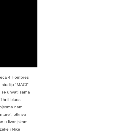
reteča 4 Hombres
 studiju “MACI”
da se uhvati sama
hrill blues
a pjesma nam
ture”, otkriva
an u livanjskom
Džeke i Nike