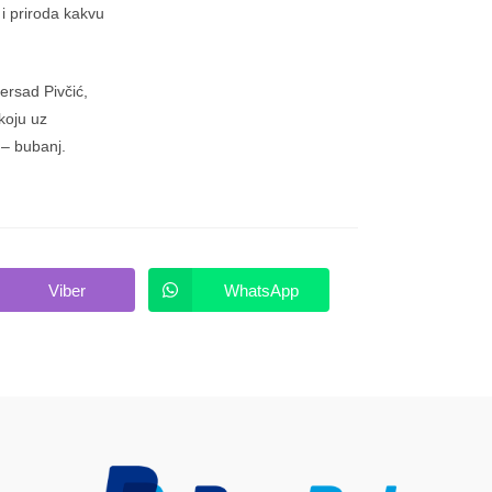
 i priroda kakvu
ersad Pivčić,
koju uz
 – bubanj.
Viber
WhatsApp
Opens
Opens
in
in
a
a
new
new
window
window