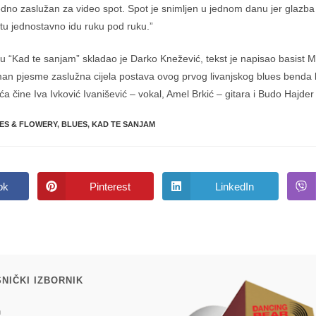
ujedno zaslužan za video spot. Spot je snimljen u jednom danu jer glazba
otu jednostavno idu ruku pod ruku.”
 “Kad te sanjam” skladao je Darko Knežević, tekst je napisao basist M
an pjesme zaslužna cijela postava ovog prvog livanjskog blues benda 
ća čine Iva Ivković Ivanišević – vokal, Amel Brkić – gitara i Budo Hajder
ES & FLOWERY
,
BLUES
,
KAD TE SANJAM
ok
Pinterest
LinkedIn
Opens
Opens
in
in
a
a
new
new
w
window
window
NIČKI IZBORNIK
n