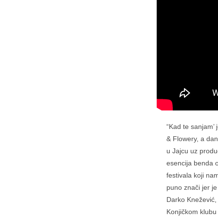
“Kad te sanjam’ 
& Flowery, a dan
u Jajcu uz produ
esencija benda o
festivala koji 
puno znači jer j
Darko Knežević, 
Konjičkom klubu k