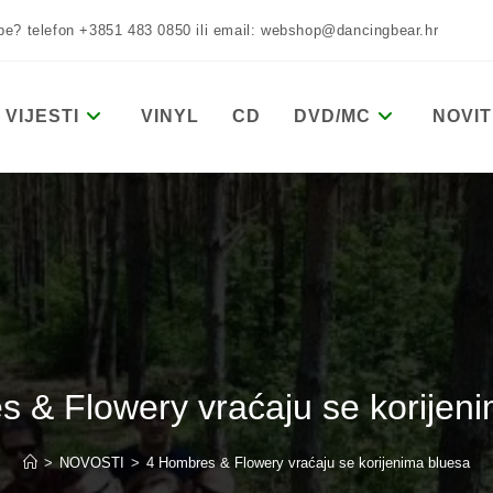
žbe? telefon +3851 483 0850 ili email: webshop@dancingbear.hr
VIJESTI
VINYL
CD
DVD/MC
NOVIT
 & Flowery vraćaju se korijen
>
NOVOSTI
>
4 Hombres & Flowery vraćaju se korijenima bluesa