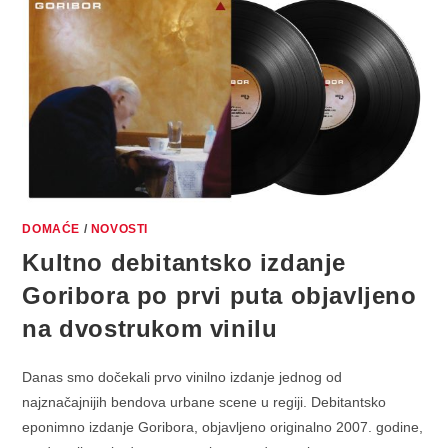
GORIBORA
PO
PRVI
PUTA
DOSTUPNO
NA
DVOSTRUKOM
VINILU
DOMAĆE
/
NOVOSTI
Kultno debitantsko izdanje
Goribora po prvi puta objavljeno
na dvostrukom vinilu
Danas smo dočekali prvo vinilno izdanje jednog od
najznačajnijih bendova urbane scene u regiji. Debitantsko
eponimno izdanje Goribora, objavljeno originalno 2007. godine,