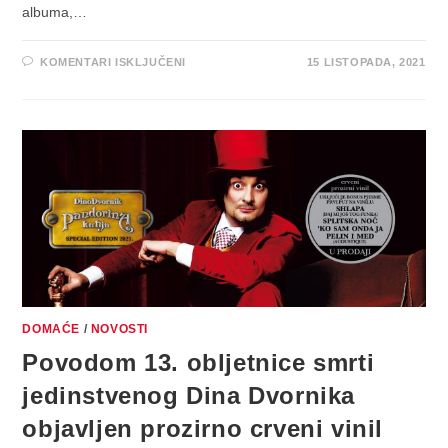
albuma,…
ZA
KOMENTARI ISKLJUČENI
15 LISTOPADA, 2021
“PANDORINA
KUTIJA
–
SPECIAL
EDITION
2021.”
DINA
DVORNIKA
NAJPRODAVANIJI
JE
VINIL
MJESECA
RUJNA
DOMAĆE
/
NOVOSTI
Povodom 13. obljetnice smrti
jedinstvenog Dina Dvornika
objavljen prozirno crveni vinil