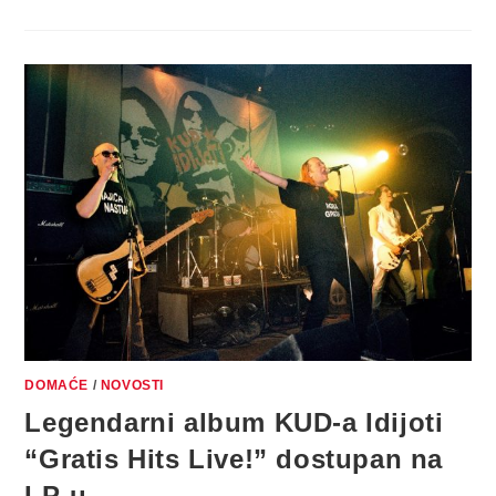
ALBUM
“IZ
KAPETANOVOG
DNEVNIKA”
GRUPE
CHUI
STIGAO
NA
VINILU!
DOMAĆE
/
NOVOSTI
Legendarni album KUD-a Idijoti
“Gratis Hits Live!” dostupan na
LP-u