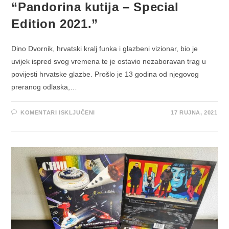
“Pandorina kutija – Special
Edition 2021.”
Dino Dvornik, hrvatski kralj funka i glazbeni vizionar, bio je
uvijek ispred svog vremena te je ostavio nezaboravan trag u
povijesti hrvatske glazbe. Prošlo je 13 godina od njegovog
preranog odlaska,…
ZA
KOMENTARI ISKLJUČENI
17 RUJNA, 2021
POVODOM
13.
OBLJETNICE
SMRTI
JEDINSTVENOG
DINA
DVORNIKA
OBJAVLJEN
PROZIRNO
CRVENI
VINIL
“PANDORINA
KUTIJA
–
SPECIAL
EDITION
2021.”