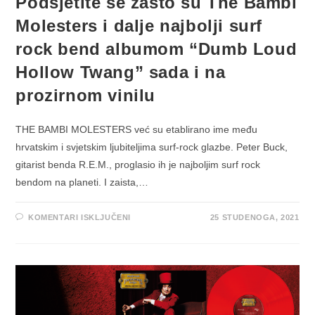
Podsjetite se zašto su The Bambi
Molesters i dalje najbolji surf
rock bend albumom “Dumb Loud
Hollow Twang” sada i na
prozirnom vinilu
THE BAMBI MOLESTERS već su etablirano ime među
hrvatskim i svjetskim ljubiteljima surf-rock glazbe. Peter Buck,
gitarist benda R.E.M., proglasio ih je najboljim surf rock
bendom na planeti. I zaista,…
ZA
KOMENTARI ISKLJUČENI
25 STUDENOGA, 2021
PODSJETITE
SE
ZAŠTO
SU
THE
BAMBI
MOLESTERS
I
DALJE
NAJBOLJI