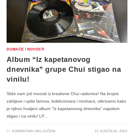
DOMAĆE
/
NOVOSTI
Album “Iz kapetanovog
dnevnika” grupe Chui stigao na
vinilu!
Stiže nam još novosti iz kreativne Chui radionice! Na brojne
zahtjeve i upite fanova, kolekcionara i novinara, otkrivamo kako
je njihov hvaljeni album "Iz kapetanovog dnevnika" napokon
stigao i na vinilu! LP…
ZA
KOMENTARI ISKLJUČENI
21 SIJEČNJA, 2020