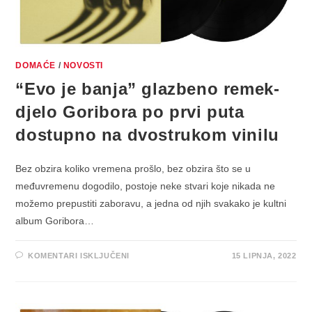
LIFE
3”
DOMAĆE
/
NOVOSTI
“Evo je banja” glazbeno remek-
djelo Goribora po prvi puta
dostupno na dvostrukom vinilu
Bez obzira koliko vremena prošlo, bez obzira što se u
međuvremenu dogodilo, postoje neke stvari koje nikada ne
možemo prepustiti zaboravu, a jedna od njih svakako je kultni
album Goribora…
ZA
KOMENTARI ISKLJUČENI
15 LIPNJA, 2022
“EVO
JE
BANJA”
GLAZBENO
REMEK-
DJELO