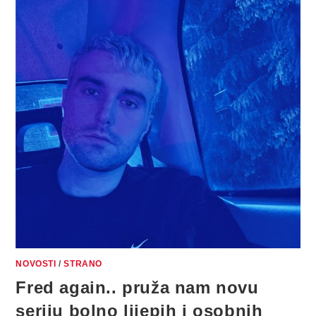
NOVOSTI
/
STRANO
Fred again.. pruža nam novu
seriju bolno lijepih i osobnih