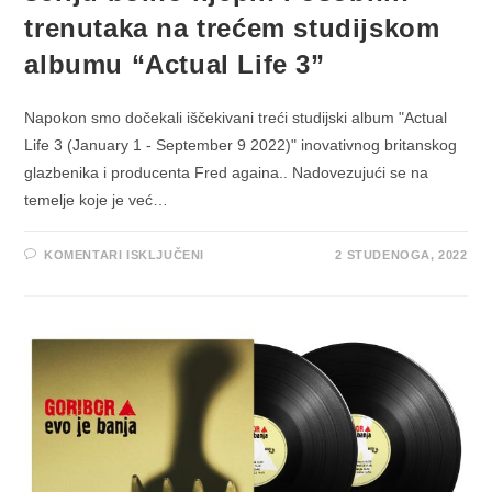
trenutaka na trećem studijskom
albumu “Actual Life 3”
Napokon smo dočekali iščekivani treći studijski album "Actual
Life 3 (January 1 - September 9 2022)" inovativnog britanskog
glazbenika i producenta Fred againa.. Nadovezujući se na
temelje koje je već…
ZA
KOMENTARI ISKLJUČENI
2 STUDENOGA, 2022
FRED
AGAIN..
PRUŽA
NAM
NOVU
SERIJU
BOLNO
LIJEPIH
I
OSOBNIH
TRENUTAKA
NA
TREĆEM
STUDIJSKOM
ALBUMU
“ACTUAL