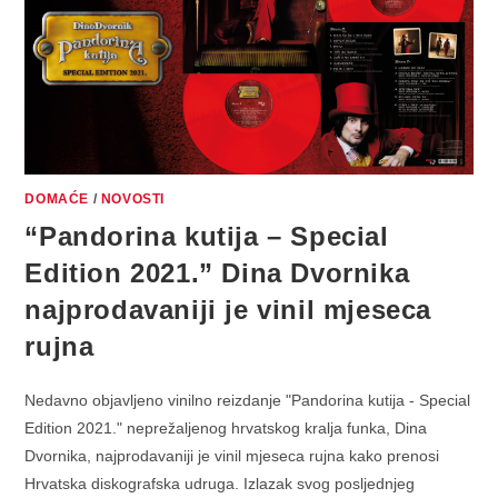
SURF
ROCK
BEND
ALBUMOM
“DUMB
LOUD
HOLLOW
TWANG”
SADA
I
NA
PROZIRNOM
VINILU
DOMAĆE
/
NOVOSTI
“Pandorina kutija – Special
Edition 2021.” Dina Dvornika
najprodavaniji je vinil mjeseca
rujna
Nedavno objavljeno vinilno reizdanje "Pandorina kutija - Special
Edition 2021." neprežaljenog hrvatskog kralja funka, Dina
Dvornika, najprodavaniji je vinil mjeseca rujna kako prenosi
Hrvatska diskografska udruga. Izlazak svog posljednjeg