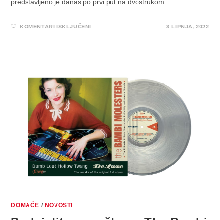
predstavljeno je danas po prvi put na dvostrukom…
ZA
KOMENTARI ISKLJUČENI
3 LIPNJA, 2022
KULTNO
DEBITANTSKO
IZDANJE
GORIBORA
PO
PRVI
PUTA
OBJAVLJENO
NA
DVOSTRUKOM
VINILU
DOMAĆE
/
NOVOSTI