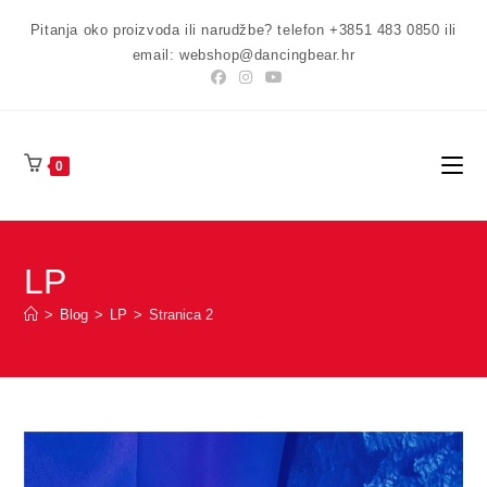
Preskoči
Pitanja oko proizvoda ili narudžbe? telefon +3851 483 0850 ili
na
email: webshop@dancingbear.hr
sadržaj
0
LP
>
Blog
>
LP
>
Stranica 2