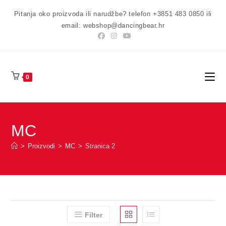
Preskoči
Pitanja oko proizvoda ili narudžbe? telefon +3851 483 0850 ili
na
email: webshop@dancingbear.hr
sadržaj
0
MC
>
Proizvodi
>
MC
>
Stranica 2
Filter