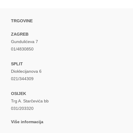
TRGOVINE
ZAGREB
Gundulićeva 7
01/4830850
SPLIT
Dioklecijanova 6
021/344309
OSIJEK
Trg A. Starčevića bb
031/203320
Više informacija