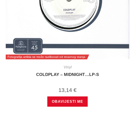
Fotografija artikla se može razlikovati od stvarnog stanja
Vinyl
COLDPLAY – MIDNIGHT…LP-S
13,14
€
OBAVIJESTI ME