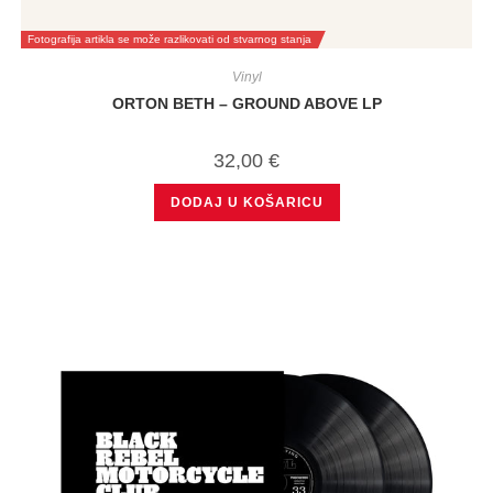
Fotografija artikla se može razlikovati od stvarnog stanja
Vinyl
ORTON BETH – GROUND ABOVE LP
32,00
€
DODAJ U KOŠARICU