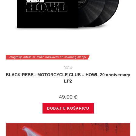
Fotografija artikla se može razlikovati od stvarnog stanja
Vinyl
BLACK REBEL MOTORCYCLE CLUB – HOWL 20 anniversary
LP2
49,00
€
DODAJ U KOŠARICU