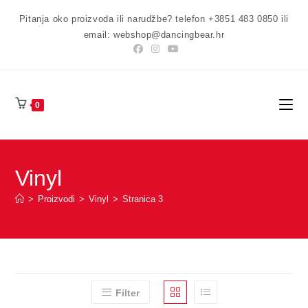
Preskoči
Pitanja oko proizvoda ili narudžbe? telefon +3851 483 0850 ili
na
email: webshop@dancingbear.hr
sadržaj
0
Vinyl
>
Proizvodi
>
Vinyl
>
Stranica 3
Filter