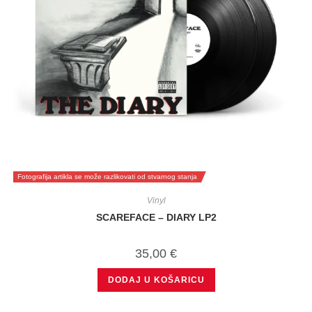
Fotografija artikla se može razlikovati od stvarnog stanja
Vinyl
SCAREFACE – DIARY LP2
35,00
€
DODAJ U KOŠARICU