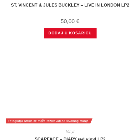
ST. VINCENT & JULES BUCKLEY – LIVE IN LONDON LP2
50,00
€
DODAJ U KOŠARICU
Fotografija artikla se može razlikovati od stvarnog stanja
Vinyl
SCARFACE – DIARY red vinyl LP2