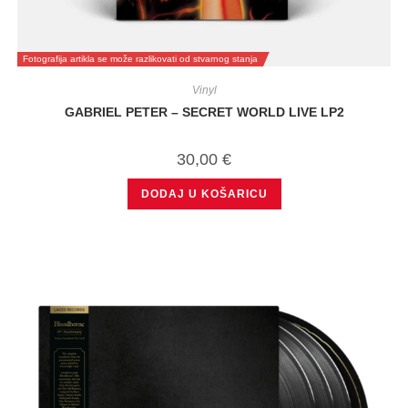
Fotografija artikla se može razlikovati od stvarnog stanja
Vinyl
GABRIEL PETER – SECRET WORLD LIVE LP2
30,00
€
DODAJ U KOŠARICU