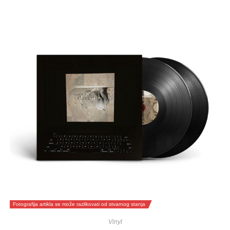
Fotografija artikla se može razlikovati od stvarnog stanja
Vinyl