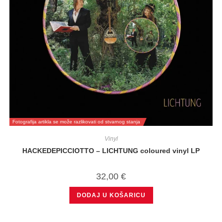
Fotografija artikla se može razlikovati od stvarnog stanja
Vinyl
HACKEDEPICCIOTTO – LICHTUNG coloured vinyl LP
32,00
€
DODAJ U KOŠARICU