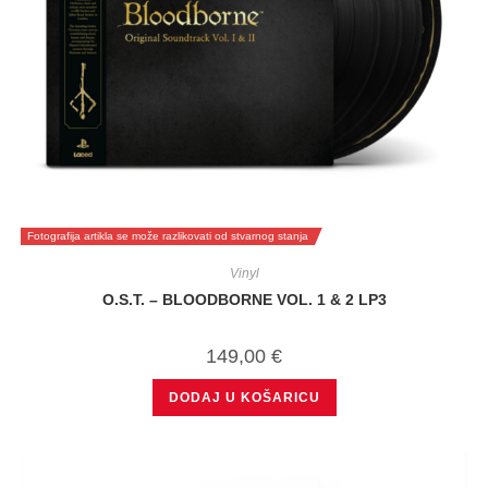
Fotografija artikla se može razlikovati od stvarnog stanja
Vinyl
O.S.T. – BLOODBORNE VOL. 1 & 2 LP3
149,00
€
DODAJ U KOŠARICU