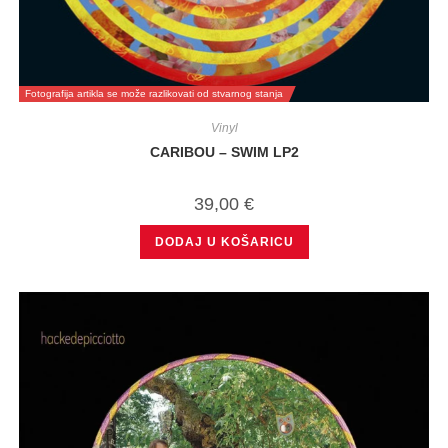
Fotografija artikla se može razlikovati od stvarnog stanja
Vinyl
CARIBOU – SWIM LP2
39,00
€
DODAJ U KOŠARICU