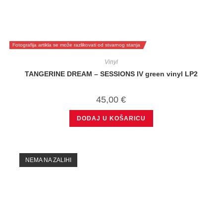
Fotografija artikla se može razlikovati od stvarnog stanja
Vinyl
TANGERINE DREAM – SESSIONS IV green vinyl LP2
45,00
€
DODAJ U KOŠARICU
NEMA NA ZALIHI