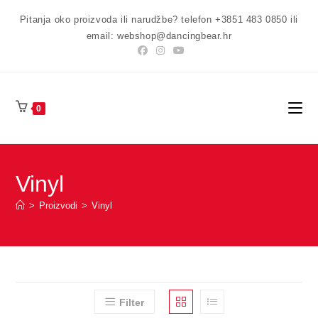
Preskoči
Pitanja oko proizvoda ili narudžbe? telefon +3851 483 0850 ili
na
email: webshop@dancingbear.hr
sadržaj
0
Vinyl
>
Proizvodi
>
Vinyl
Filter