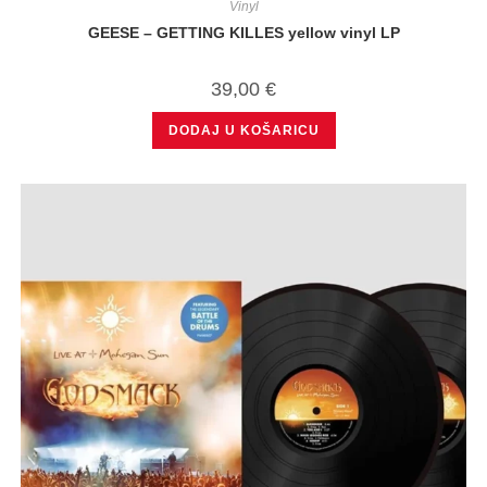
Vinyl
GEESE – GETTING KILLES yellow vinyl LP
39,00
€
DODAJ U KOŠARICU