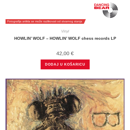
Fotografija artikla se može razlikovati od stvarnog stanja
Vinyl
HOWLIN’ WOLF – HOWLIN’ WOLF chess records LP
42,00
€
DODAJ U KOŠARICU