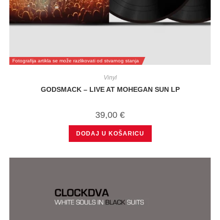
Fotografija artikla se može razlikovati od stvarnog stanja
Vinyl
GODSMACK – LIVE AT MOHEGAN SUN LP
39,00
€
DODAJ U KOŠARICU