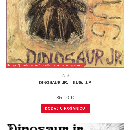
Fotografija artikla se može razlikovati od stvarnog stanja
Vinyl
DINOSAUR JR. – BUG…LP
35,00
€
DODAJ U KOŠARICU