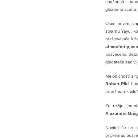
snažnosti i nape
glazbenu scenu, i
Osim novim si
stvarnu Yayu, ko
prelijevajuće kiš
atmosferi pjes
posvećena detal
gledatelje zadivl
Melodičnosti sing
Robert Pikl i I
aranžman zaslu
Za režiju, mon
Alexandre Grég
Novitet će se s
pripremao posljed