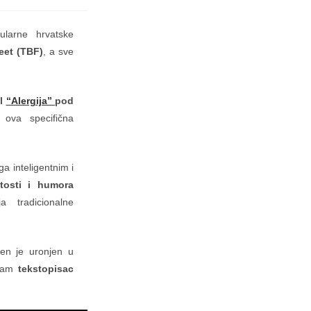
ularne hrvatske
eet (TBF)
, a sve
gl
“Alergija”
pod
 ova specifična
a inteligentnim i
tosti i humora
ja tradicionalne
ećen je uronjen u
 nam
tekstopisac