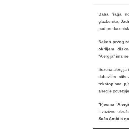
Baba Yaga
n
glazbenike,
Jad
pod producents
Nakon prvog za
okriljem disk
“Alergija” ima ne
Sezona alergija 
duhovitim stih
tekstopisca pj
alergije povezuje
“
Pjesma ‘Alergi
invazivno okruž
Saša Antić o n