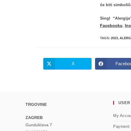
će biti simboli
Singl “Alergi
Facebooku
,
In
TAGS
:
2023
,
ALERG
X
Facebo
Opens
Opens
in
in
a
a
new
new
window
windo
USER
TRGOVINE
My Accou
ZAGREB
Gundulićeva 7
Payment