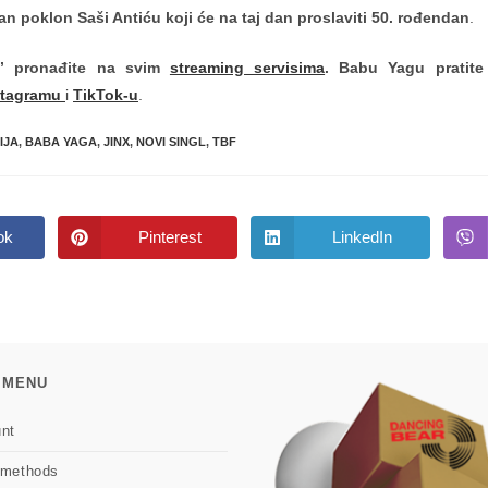
čan poklon Saši Antiću koji će na taj dan proslaviti 50. rođendan
.
ja” pronađite na svim
streaming servisima
. Babu Yagu pratit
stagramu
i
TikTok-u
.
IJA
,
BABA YAGA
,
JINX
,
NOVI SINGL
,
TBF
ok
Pinterest
LinkedIn
Opens
Opens
in
in
a
a
new
new
w
window
window
 MENU
nt
 methods