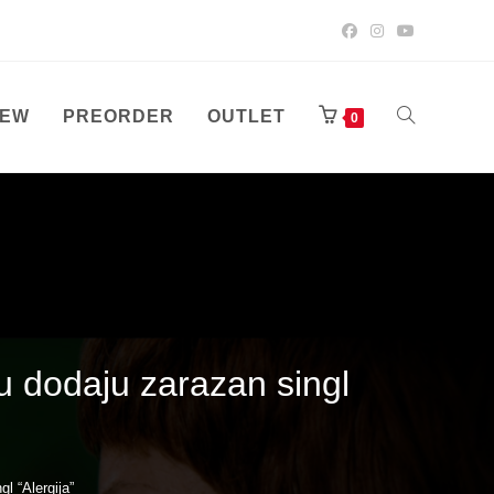
EW
PREORDER
OUTLET
TOGGLE
0
WEBSITE
SEARCH
u dodaju zarazan singl
l “Alergija”