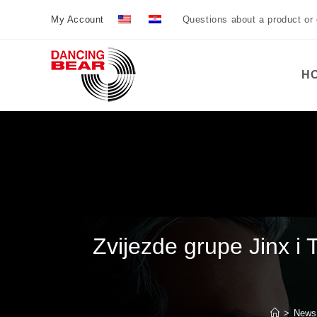
Preskoči
My Account
Questions about a product or
na
sadržaj
H
Zvijezde grupe Jinx i
>
News