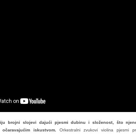
iju brojni slojevi dajući pjesmi dubinu i složenost, što njen
i očaravajućim iskustvom.
Orkestralni zvukovi violina pjesmi pr