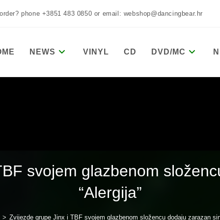
 order? phone +3851 483 0850 or email: webshop@dancingbear.hr
OME
NEWS
VINYL
CD
DVD/MC
N
 TBF svojem glazbenom složenc
“Alergija”
>
Zvijezde grupe Jinx i TBF svojem glazbenom složencu dodaju zarazan sing