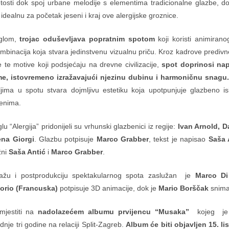
tosti dok spoj urbane melodije s elementima tradicionalne glazbe, d
dealnu za početak jeseni i kraj ove alergijske groznice.
nglom,
trojac oduševljava popratnim spotom
koji koristi animiran
mbinacija koja stvara jedinstvenu vizualnu priču. Kroz kadrove predivn
e te motive koji podsjećaju na drevne civilizacije,
spot doprinosi nap
me, istovremeno izražavajući njezinu dubinu i harmoničnu snagu.
jima u spotu stvara dojmljivu estetiku koja upotpunjuje glazbeno isk
jenima.
lu “Alergija” pridonijeli su vrhunski glazbenici iz regije:
Ivan Arnold, D
rena Giorgi
. Glazbu potpisuje
Marco Grabber
, tekst je napisao
Saša 
žni
Saša Antić
i
Marco Grabber
.
tažu i postprodukciju spektakularnog spota zaslužan je
Marco Di 
orio (Francuska)
potpisuje 3D animacije, dok je
Mario Borščak
snimat
mjestiti na
nadolazećem albumu prvijencu “Musaka”
kojeg je s
nje tri godine na relaciji Split-Zagreb.
Album će biti objavljen 15. li