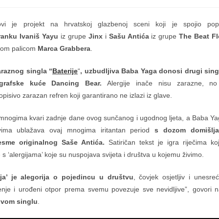
published:
category:
ovi je projekt na hrvatskoj glazbenoj sceni koji je spojio pop
ranku Ivaniš Yayu
iz grupe
Jinx
i
Sašu Antića
iz grupe
The Beat Fl
kom palicom
Marca Grabbera
.
raznog singla “
Baterije
“
, uzbudljiva Baba Yaga donosi drugi sin
ografske kuće Dancing Bear.
Alergije inače nisu zarazne, no
opisivo zarazan refren koji garantirano ne izlazi iz glave.
mnogima kvari zadnje dane ovog sunčanog i ugodnog ljeta, a Baba Yag
ovima ublažava ovaj mnogima iritantan period
s dozom domišlja
esme originalnog Saše Antića.
Satiričan tekst je igra riječima ko
 s ‘alergijama’ koje su nuspojava svijeta i društva u kojemu živimo.
ja’ je alegorija o pojedincu u društvu
, čovjek osjetljiv i unesr
enje i urođeni otpor prema svemu povezuje sve nevidljive”, govori
ovom singlu
.