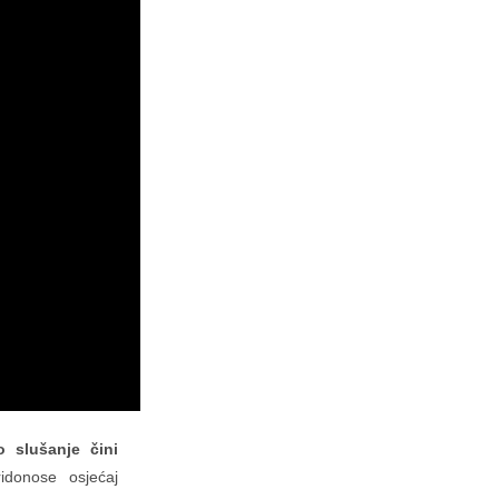
o slušanje čini
idonose osjećaj