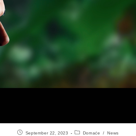
Post
Post
September 22, 2023
Domaće
/
News