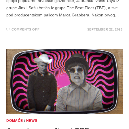
spojio popularne hrvatske glazbenike, Jadranku Ivaniš Yayu iz
grupe Jinx i Sašu Antića iz grupe The Beat Fleet (TBF), a sve
pod producentskom palicom Marca Grabbera. Nakon prvog…
ON
COMMENTS OFF
SEPTEMBER 22, 2023
ZVIJEZDE
GRUPE
JINX
I
TBF
SVOJEM
GLAZBENOM
SLOŽENCU
DODAJU
ZARAZAN
SINGL
“ALERGIJA”
DOMAĆE
/
NEWS