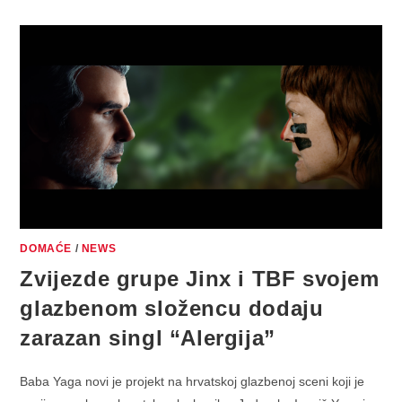
I
TBF
POSLUŽUJU
VRUĆI
DOMAĆI
ALBUM
“MUSAKA”
DOMAĆE
/
NEWS
Zvijezde grupe Jinx i TBF svojem
glazbenom složencu dodaju
zarazan singl “Alergija”
Baba Yaga novi je projekt na hrvatskoj glazbenoj sceni koji je