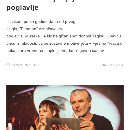
poglavlje
Izlaskom punih godinu dana od prvog
singla, "Piroman" označava kraj
poglavlja "Musaka" ● Nostalgičan spot donosi Yaginu ljubavnu
priču iz mladosti, uz neizostavne motive ljeta ● Pjesma "vraća u
neka stara vremena i tople ljetne dane" govori sastav…
ON
COMMENTS OFF
JUNE 28, 2024
BABA
YAGA
ZAKLJUČNIM
SINGLOM
“PIROMAN”
NAJAVLJUJE
NOVO
POGLAVLJE