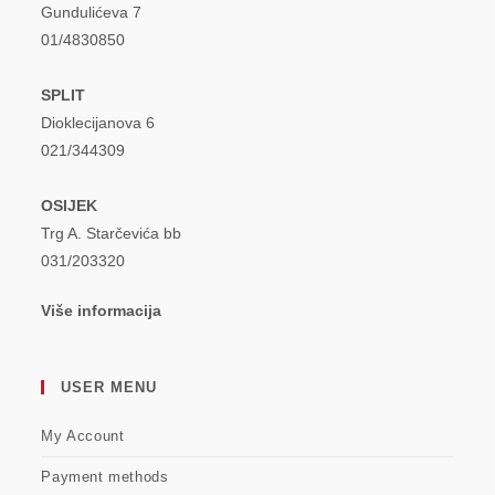
Gundulićeva 7
01/4830850
SPLIT
Dioklecijanova 6
021/344309
OSIJEK
Trg A. Starčevića bb
031/203320
Više informacija
USER MENU
My Account
Payment methods