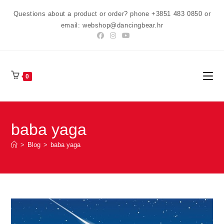
Preskoči
Questions about a product or order? phone +3851 483 0850 or
na
email: webshop@dancingbear.hr
sadržaj
0
baba yaga
>
Blog
>
baba yaga