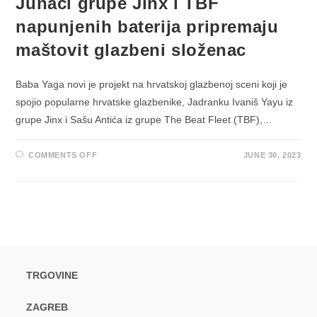
Junaci grupe Jinx i TBF
napunjenih baterija pripremaju
maštovit glazbeni složenac
Baba Yaga novi je projekt na hrvatskoj glazbenoj sceni koji je
spojio popularne hrvatske glazbenike, Jadranku Ivaniš Yayu iz
grupe Jinx i Sašu Antića iz grupe The Beat Fleet (TBF),…
ON
COMMENTS OFF
JUNE 30, 2023
JUNACI
GRUPE
JINX
I
TBF
NAPUNJENIH
BATERIJA
PRIPREMAJU
MAŠTOVIT
GLAZBENI
SLOŽENAC
TRGOVINE
ZAGREB