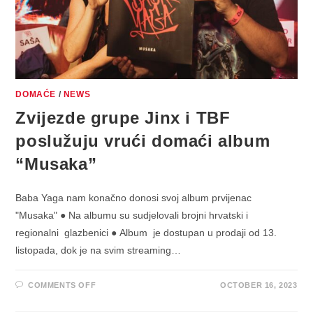
DOMAĆE
/
NEWS
Zvijezde grupe Jinx i TBF
poslužuju vrući domaći album
“Musaka”
Baba Yaga nam konačno donosi svoj album prvijenac
"Musaka" ● Na albumu su sudjelovali brojni hrvatski i
regionalni glazbenici ● Album je dostupan u prodaji od 13.
listopada, dok je na svim streaming…
ON
COMMENTS OFF
OCTOBER 16, 2023
ZVIJEZDE
GRUPE
JINX