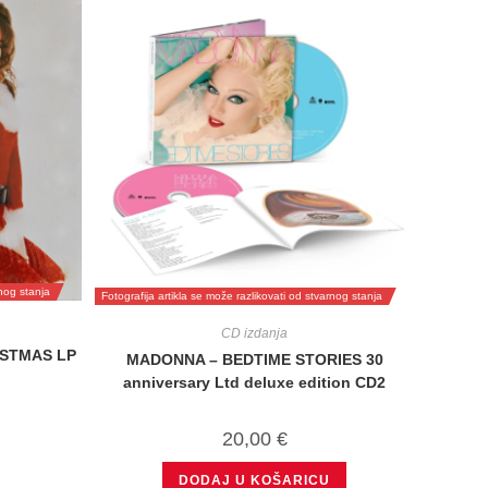
rnog stanja
Fotografija artikla se može razlikovati od stvarnog stanja
CD izdanja
ISTMAS LP
MADONNA – BEDTIME STORIES 30
anniversary Ltd deluxe edition CD2
20,00
€
DODAJ U KOŠARICU