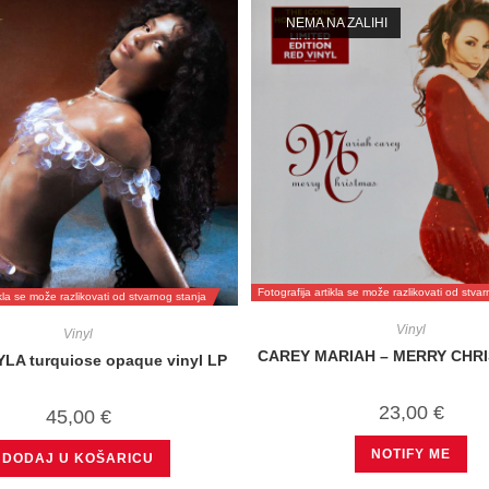
NEMA NA ZALIHI
Fotografija artikla se može razlikovati od stva
ikla se može razlikovati od stvarnog stanja
Vinyl
Vinyl
CAREY MARIAH – MERRY CHR
YLA turquiose opaque vinyl LP
23,00
€
45,00
€
NOTIFY ME
DODAJ U KOŠARICU