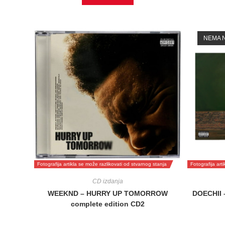
NEMA N
Fotografija artikla se može razlikovati od stvarnog stanja
Fotografija art
CD izdanja
WEEKND – HURRY UP TOMORROW
DOECHII 
complete edition CD2