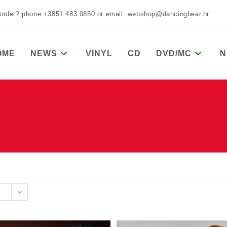
 order? phone +3851 483 0850 or email: webshop@dancingbear.hr
OME
NEWS
VINYL
CD
DVD/MC
N