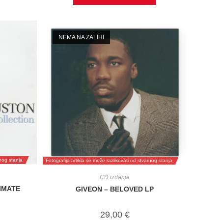
NEMA NA ZALIHI
rnog stanja
Fotografija artikla se može razlikovati od stvarnog stanja
CD izdanja
IMATE
GIVEON – BELOVED LP
29,00
€