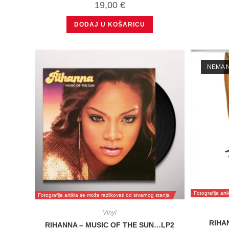
19,00
€
DODAJ U KOŠARICU
NEMA N
Fotografija art
Fotografija artikla se može razlikovati od stvarnog stanja
Vinyl
RIHA
RIHANNA – MUSIC OF THE SUN…LP2