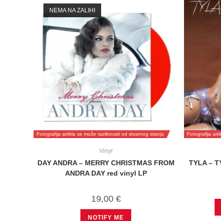
NEMA NA ZALIHI
Fotografija artikla se može razlikovati od stvarnog stanja
Fotografija art
Vinyl
DAY ANDRA – MERRY CHRISTMAS FROM
TYLA – T
ANDRA DAY red vinyl LP
19,00
€
NOTIFY ME