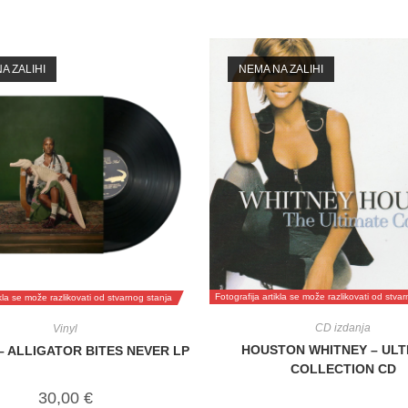
A ZALIHI
NEMA NA ZALIHI
Fotografija artikla se može razlikovati od stva
ikla se može razlikovati od stvarnog stanja
CD izdanja
Vinyl
HOUSTON WHITNEY – ULT
– ALLIGATOR BITES NEVER LP
COLLECTION CD
30,00
€