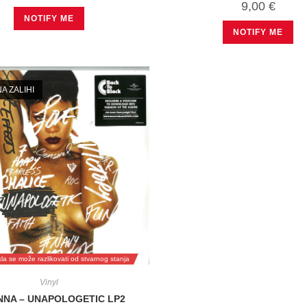
9,00
€
NOTIFY ME
NOTIFY ME
A ZALIHI
ikla se može razlikovati od stvarnog stanja
Vinyl
NNA – UNAPOLOGETIC LP2