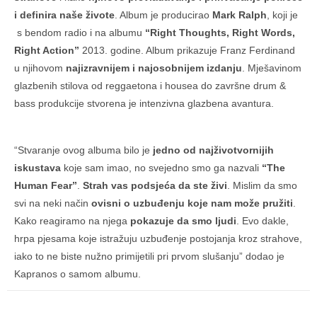
i definira naše živote
. Album je producirao
Mark Ralph
, koji je
s bendom radio i na albumu
“Right Thoughts, Right Words,
Right Action”
2013. godine. Album prikazuje Franz Ferdinand
u njihovom
najizravnijem i najosobnijem izdanju
. Mješavinom
glazbenih stilova od reggaetona i housea do završne drum &
bass produkcije stvorena je intenzivna glazbena avantura.
“Stvaranje ovog albuma bilo je
jedno od najživotvornijih
iskustava
koje sam imao, no svejedno smo ga nazvali
“The
Human Fear”
.
Strah vas podsjeća da ste živi
. Mislim da smo
svi na neki način
ovisni o uzbuđenju koje nam može pružiti
.
Kako reagiramo na njega
pokazuje da smo ljudi
. Evo dakle,
hrpa pjesama koje istražuju uzbuđenje postojanja kroz strahove,
iako to ne biste nužno primijetili pri prvom slušanju” dodao je
Kapranos o samom albumu.