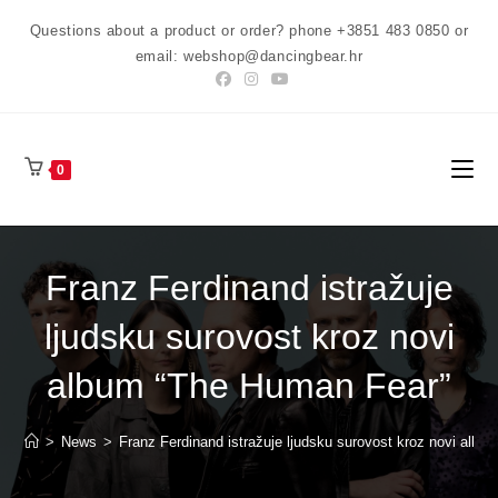
Preskoči
Questions about a product or order? phone +3851 483 0850 or
na
email: webshop@dancingbear.hr
sadržaj
0
Franz Ferdinand istražuje
ljudsku surovost kroz novi
album “The Human Fear”
>
News
>
Franz Ferdinand istražuje ljudsku surovost kroz novi alb