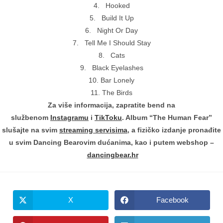
4. Hooked
5. Build It Up
6. Night Or Day
7. Tell Me I Should Stay
8. Cats
9. Black Eyelashes
10. Bar Lonely
11. The Birds
Za više informacija, zapratite bend na
službenom
Instagramu
i
TikToku
. Album “The Human Fear”
slušajte na svim
streaming servisima
, a fizičko izdanje pronađite
u svim Dancing Bearovim dućanima, kao i putem webshop –
dancingbear.hr
X
Facebook
Opens
Opens
in
in
a
a