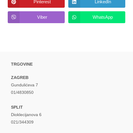
new
new
Pinterest
LinkedIn
Opens
Opens
window
window
in
in
a
a
new
new
Viber
WhatsApp
Opens
Opens
window
window
in
in
a
a
new
new
window
window
TRGOVINE
ZAGREB
Gundulićeva 7
01/4830850
SPLIT
Dioklecijanova 6
021/344309