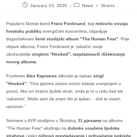
Post
Post
January 10, 2025
News
/
Strano
published:
category:
Popularni škotski bend
Franz Ferdinand
,
koji
redovito osvaja
hrvatsku publiku
energičnim koncertima, objavljuje
dugoočekivani
šesti studijski album “The Human Fear”
. Prije
objave albuma, Franz Ferdinand je ‘zakačio’ svoje
obožavatelje
singlom “Hooked”, rasplamsavši iščekivanje
novog albuma
.
Frontmen
Alex Kapranos
slikovito je opisao
singl
“Hooked”
: “Ova pjesma zaziva noćno lutanje uranjanjem u
ponoć. Ako svi imamo ljudski strah, onda je to u redu kad ste
‘zakačeni’. Mislio sam da znam što je ljubav… dok te nisam
upoznao.”
Snimane u AYR studijima u Škotskoj,
11 pjesama
na albumu
“The Human Fear” aludiraju na
duboko usađene ljudske
strahove
i kako
njihovo prevladavanje i prihvaćanje pokreće