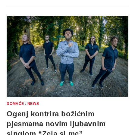
ZAOKRUŽUJU
GODINU
SNIMKOM
SPEKTAKULARNOG
KONCERTA
S
PROMOCIJE
NOVOG
ALBUMA
“SI
KAK
JEN”
DOMAĆE
/
NEWS
Ogenj kontrira božićnim
pjesmama novim ljubavnim
singlom “Zela si me”