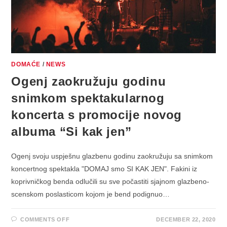
DOMAĆE
/
NEWS
Ogenj zaokružuju godinu
snimkom spektakularnog
koncerta s promocije novog
albuma “Si kak jen”
Ogenj svoju uspješnu glazbenu godinu zaokružuju sa snimkom
koncertnog spektakla "DOMAJ smo SI KAK JEN". Fakini iz
koprivničkog benda odlučili su sve počastiti sjajnom glazbeno-
scenskom poslasticom kojom je bend podignuo…
ON
COMMENTS OFF
DECEMBER 22, 2020
OGENJ