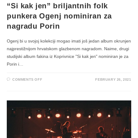
“Si kak jen” briljantnih folk
punkera Ogenj nominiran za
nagradu Porin
Ogenj bi u svojoj kolekciji mogao imati još jedan album okrunjen
najprestižnijom hrvatskom glazbenom nagradom. Naime, drugi
studijski album fakina iz Koprivnice "Si kak jen" nominiran je za
Porin i…
ON
COMMENTS OFF
FEBRUARY 26, 2021
“SI
KAK
JEN”
BRILJANTNIH
FOLK
PUNKERA
OGENJ
NOMINIRAN
ZA
NAGRADU
PORIN