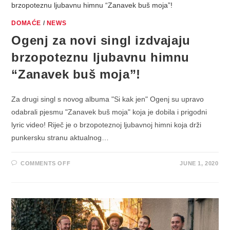
KONCERTNU
PROMOCIJU
ALBUMA
DOMAĆE
/
NEWS
“SI
KAK
Ogenj za novi singl izdvajaju
JEN”
brzopoteznu ljubavnu himnu
“Zanavek buš moja”!
Za drugi singl s novog albuma "Si kak jen" Ogenj su upravo
odabrali pjesmu "Zanavek buš moja" koja je dobila i prigodni
lyric video! Riječ je o brzopoteznoj ljubavnoj himni koja drži
punkersku stranu aktualnog…
ON
COMMENTS OFF
JUNE 1, 2020
OGENJ
ZA
NOVI
SINGL
IZDVAJAJU
BRZOPOTEZNU
LJUBAVNU
HIMNU
“ZANAVEK
BUŠ