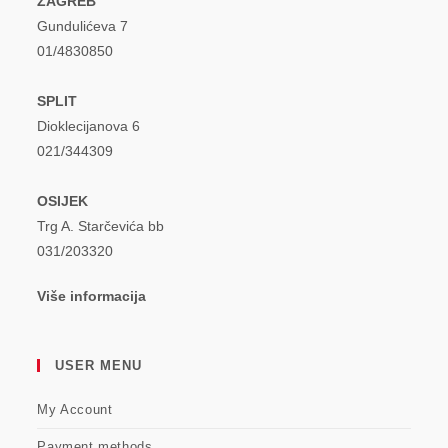
ZAGREB
Gundulićeva 7
01/4830850
SPLIT
Dioklecijanova 6
021/344309
OSIJEK
Trg A. Starčevića bb
031/203320
Više informacija
USER MENU
My Account
Payment methods