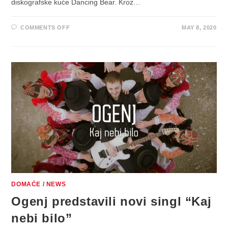
diskografske kuće Dancing Bear. Kroz…
ON
COMMENTS OFF
MAY 8, 2020
OGENJ
SE
POPELI
STEPENICU
VIŠE
S
NOVIM,
FANTASTIČNIM
STUDIJSKIM
ALBUMOM
“SI
KAK
JEN”!
DOMAĆE
/
NEWS
Ogenj predstavili novi singl “Kaj
nebi bilo”