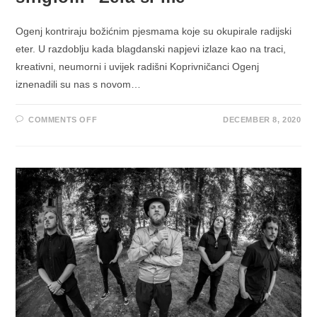
Ogenj kontriraju božićnim pjesmama koje su okupirale radijski
eter. U razdoblju kada blagdanski napjevi izlaze kao na traci,
kreativni, neumorni i uvijek radišni Koprivničanci Ogenj
iznenadili su nas s novom…
ON
COMMENTS OFF
DECEMBER 8, 2020
OGENJ
KONTRIRA
BOŽIĆNIM
PJESMAMA
NOVIM
LJUBAVNIM
SINGLOM
“ZELA
SI
ME”