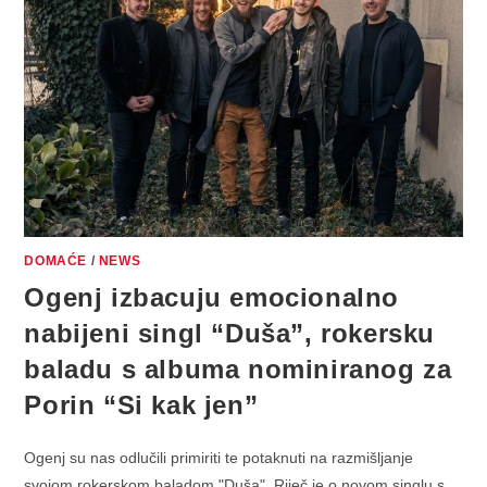
DOMAĆE
/
NEWS
Ogenj izbacuju emocionalno
nabijeni singl “Duša”, rokersku
baladu s albuma nominiranog za
Porin “Si kak jen”
Ogenj su nas odlučili primiriti te potaknuti na razmišljanje
svojom rokerskom baladom "Duša". Riječ je o novom singlu s