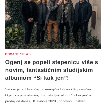
MOJA”!
DOMAĆE
/
NEWS
Ogenj se popeli stepenicu više s
novim, fantastičnim studijskim
albumom “Si kak jen”!
Svi kao jedan! Poručuju to energični folk rock Koprivničanci
Ogenj čiji je iščekivani, drugi studijski album "Si kak jen" u
prodaji od danas, 8. svibnja 2020., ponovno u nakladi