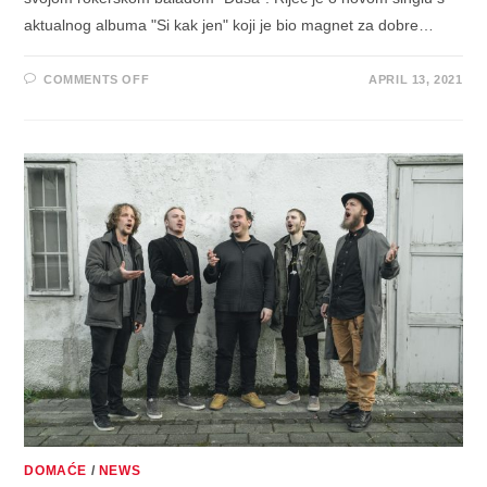
aktualnog albuma "Si kak jen" koji je bio magnet za dobre…
ON
COMMENTS OFF
APRIL 13, 2021
OGENJ
IZBACUJU
EMOCIONALNO
NABIJENI
SINGL
“DUŠA”,
ROKERSKU
BALADU
S
ALBUMA
NOMINIRANOG
ZA
PORIN
“SI
KAK
JEN”
DOMAĆE
/
NEWS