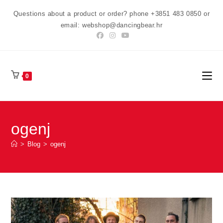
Preskoči
Questions about a product or order? phone +3851 483 0850 or
na
email: webshop@dancingbear.hr
sadržaj
0
ogenj
>
Blog
>
ogenj