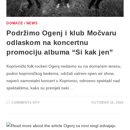
DOMAĆE
/
NEWS
Podržimo Ogenj i klub Močvaru
odlaskom na koncertnu
promociju albuma “Si kak jen”
Koprivnički folk rockeri Ogenj nedavno su na domaćem terenu,
podno koprivničkog bedema, održali vatreni open air show,
najveći samostalni koncert u Koprivnici, odnosno spektakl nad
spektaklima, kako su prenijeli neki…
ON
COMMENTS OFF
OCTOBER 15, 2020
PODRŽIMO
OGENJ
I
KLUB
MOČVARU
ODLASKOM
NA