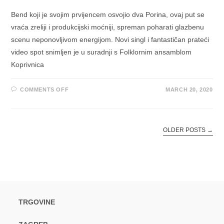
Bend koji je svojim prvijencem osvojio dva Porina, ovaj put se
vraća zreliji i produkcijski moćniji, spreman poharati glazbenu
scenu neponovljivom energijom. Novi singl i fantastičan prateći
video spot snimljen je u suradnji s Folklornim ansamblom
Koprivnica
ON
COMMENTS OFF
MARCH 20, 2020
OGENJ
PREDSTAVILI
NOVI
SINGL
“KAJ
NEBI
OLDER POSTS
→
BILO”
TRGOVINE