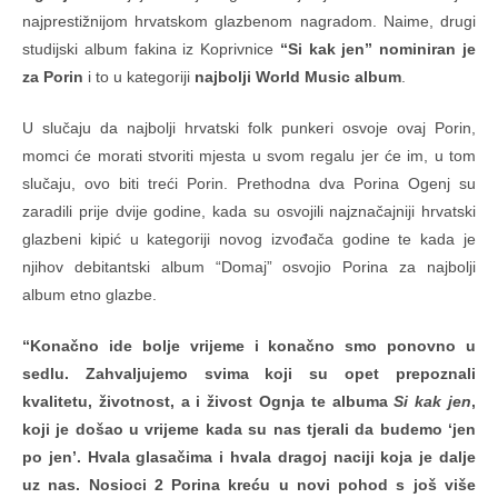
najprestižnijom hrvatskom glazbenom nagradom. Naime, drugi
studijski album fakina iz Koprivnice
“Si kak jen” nominiran je
za Porin
i to u kategoriji
najbolji World Music album
.
U slučaju da najbolji hrvatski folk punkeri osvoje ovaj Porin,
momci će morati stvoriti mjesta u svom regalu jer će im, u tom
slučaju, ovo biti treći Porin. Prethodna dva Porina Ogenj su
zaradili prije dvije godine, kada su osvojili najznačajniji hrvatski
glazbeni kipić u kategoriji novog izvođača godine te kada je
njihov debitantski album “Domaj” osvojio Porina za najbolji
album etno glazbe.
“Konačno ide bolje vrijeme i konačno smo ponovno u
sedlu. Zahvaljujemo svima koji su opet prepoznali
kvalitetu, životnost, a i živost Ognja te albuma
Si kak jen
,
koji je došao u vrijeme kada su nas tjerali da budemo ‘jen
po jen’. Hvala glasačima i hvala dragoj naciji koja je dalje
uz nas. Nosioci 2 Porina kreću u novi pohod s još više