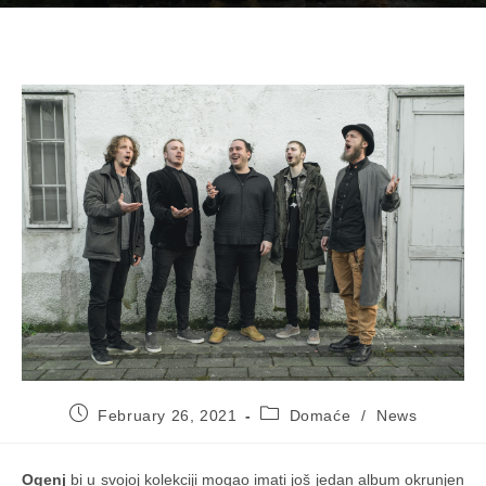
Post
Post
February 26, 2021
Domaće
/
News
published:
category:
Ogenj
bi u svojoj kolekciji mogao imati još jedan album okrunjen