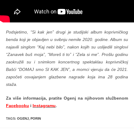
Podsjetimo, “Si kak jen” drugi je studijski album koprivničkog
benda koji je objavljen u svibnju nemile 2020. godine. Album su
najavili singlom “Kaj nebi bilo”, nakon kojih su uslijedili singlovi
“Zanavek buš moja”, “Moreš ti to” i “Zela si me”. Prošlu godinu
zaokružili su i snimkom koncertnog spektaklau koprivničkoj
Bašći “DOMAJ smo SI KAK JEN”, a momci vjeruju da će 2021.
započeti osvajanjem glazbene nagrade koja ima 28 godina
staža.
Za više informacija, pratite Ogenj na njihovom službenom
Facebooku
i
Instagramu
.
TAGS
:
OGENJ
,
PORIN