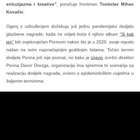
entuzijazma i kreative”
, poručuje frontman
Tomislav Mihac
Kovačic
.
Ogenj s uzbuđenjem dočekuju još jednu pandemijsku dodjelu
glazbene nagrade, kada će vidjeti hoće li njihov album
“Si kak
jen”
biti ovjekovječen Porinom nakon što je u 2020. svoje mjesto
našao na svim najznačajnijim godišnjim listama. Točan termin
dodjele Porina još nije poznat, no kako je
izjavio
izvršni direktor
Porina Davor Drezga, organizacija ima spremna tri scenarija za
realizaciju dodjele nagrada, ovisno o epidemiološkim uvjetima u
željenim terminima.