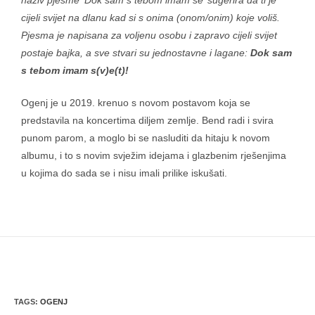
naziv pjesme ‘Dok sam s tebom imam se’ sugerira da ti je
cijeli svijet na dlanu kad si s onima (onom/onim) koje voliš.
Pjesma je napisana za voljenu osobu i zapravo cijeli svijet
postaje bajka, a sve stvari su jednostavne i lagane:
Dok sam
s tebom imam s(v)e(t)!
Ogenj je u 2019. krenuo s novom postavom koja se
predstavila na koncertima diljem zemlje. Bend radi i svira
punom parom, a moglo bi se nasluditi da hitaju k novom
albumu, i to s novim svježim idejama i glazbenim rješenjima
u kojima do sada se i nisu imali prilike iskušati.
TAGS
:
OGENJ