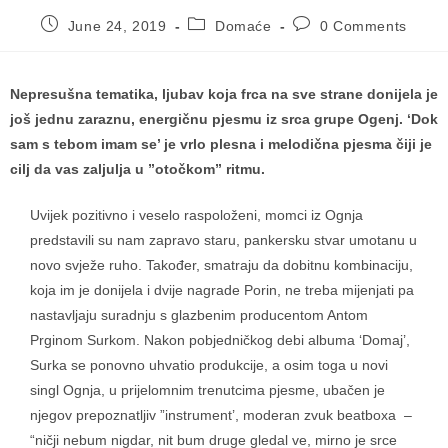
Post
Post
Post
June 24, 2019
Domaće
0 Comments
published:
category:
comments:
Nepresušna tematika, ljubav koja frca na sve strane donijela je
još jednu zaraznu, energičnu pjesmu iz srca grupe Ogenj. ‘Dok
sam s tebom imam se’ je vrlo plesna i melodična pjesma čiji je
cilj da vas zaljulja u ”otočkom” ritmu.
Uvijek pozitivno i veselo raspoloženi, momci iz Ognja
predstavili su nam zapravo staru, pankersku stvar umotanu u
novo svježe ruho. Također, smatraju da dobitnu kombinaciju,
koja im je donijela i dvije nagrade Porin, ne treba mijenjati pa
nastavljaju suradnju s glazbenim producentom Antom
Prginom Surkom. Nakon pobjedničkog debi albuma ‘Domaj’,
Surka se ponovno uhvatio produkcije, a osim toga u novi
singl Ognja, u prijelomnim trenutcima pjesme, ubačen je
njegov prepoznatljiv ”instrument’, moderan zvuk beatboxa –
“ničji nebum nigdar, nit bum druge gledal ve, mirno je srce