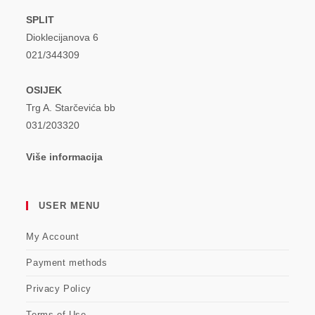
SPLIT
Dioklecijanova 6
021/344309
OSIJEK
Trg A. Starčevića bb
031/203320
Više informacija
USER MENU
My Account
Payment methods
Privacy Policy
Terms of Use