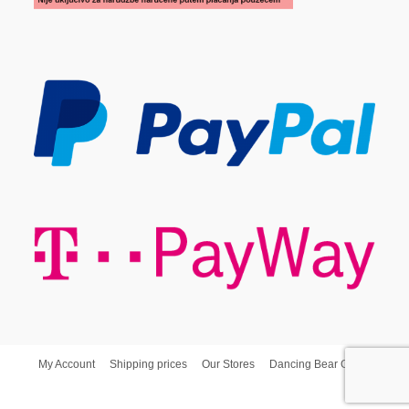
My Account
Shipping prices
Our Stores
Dancing Bear Group
Dancing Bear d.o.o. © Copyright - Poslovna Spajalica