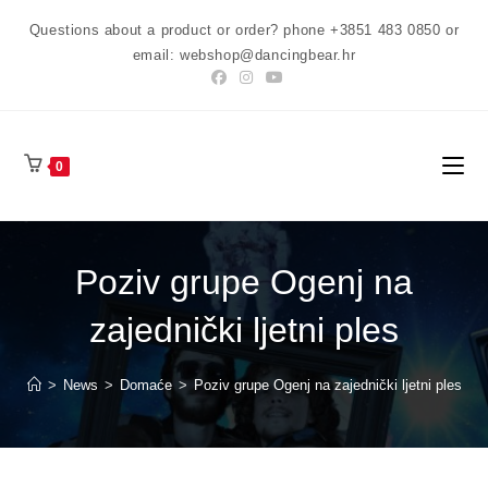
Preskoči
Questions about a product or order? phone +3851 483 0850 or
na
email: webshop@dancingbear.hr
sadržaj
0
Poziv grupe Ogenj na
zajednički ljetni ples
>
News
>
Domaće
>
Poziv grupe Ogenj na zajednički ljetni ples