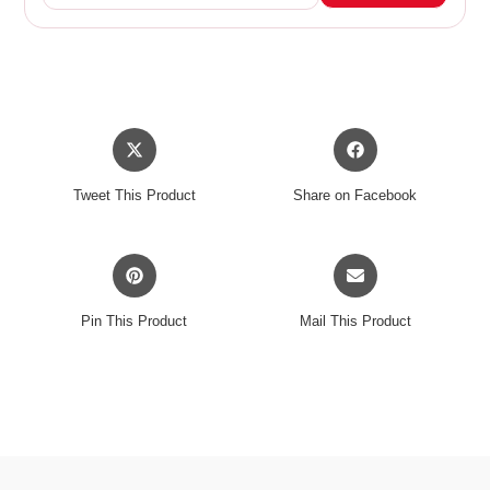
Opens
Opens
in
in
a
a
Tweet This Product
Share on Facebook
new
new
window
window
Opens
Opens
in
in
a
a
Pin This Product
Mail This Product
new
new
window
window