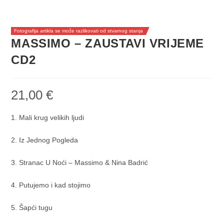
Fotografija artikla se može razlikovati od stvarnog stanja
MASSIMO – ZAUSTAVI VRIJEME
CD2
21,00
€
1. Mali krug velikih ljudi
2. Iz Jednog Pogleda
3. Stranac U Noći – Massimo & Nina Badrić
4. Putujemo i kad stojimo
5. Šapći tugu