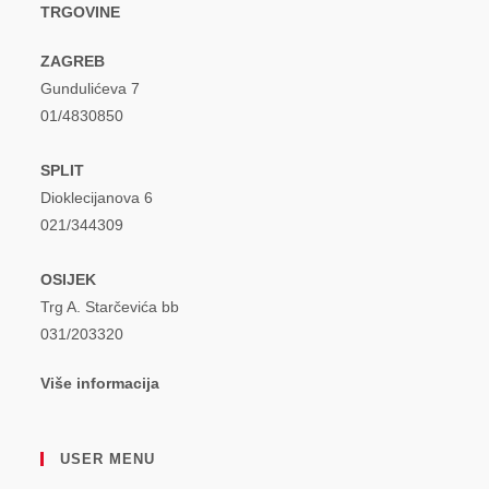
TRGOVINE
ZAGREB
Gundulićeva 7
01/4830850
SPLIT
Dioklecijanova 6
021/344309
OSIJEK
Trg A. Starčevića bb
031/203320
Više informacija
USER MENU