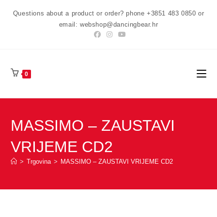
Preskoči
Questions about a product or order? phone +3851 483 0850 or
na
email: webshop@dancingbear.hr
sadržaj
0
MASSIMO – ZAUSTAVI
VRIJEME CD2
>
Trgovina
>
MASSIMO – ZAUSTAVI VRIJEME CD2