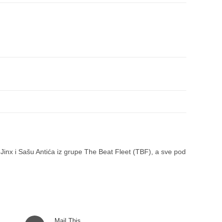
 Jinx i Sašu Antića iz grupe The Beat Fleet (TBF), a sve pod
Opens
Mail This