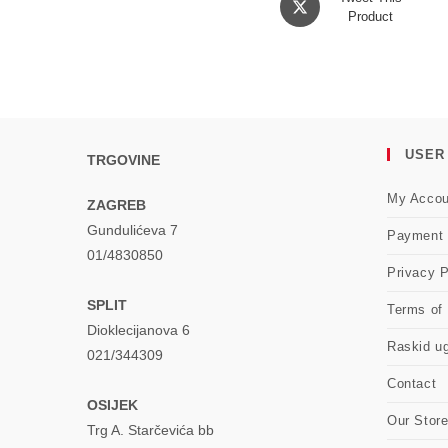
in
Product
a
new
window
USER
TRGOVINE
My Accou
ZAGREB
Gundulićeva 7
Payment
01/4830850
Privacy P
SPLIT
Terms of
Dioklecijanova 6
Raskid u
021/344309
Contact
OSIJEK
Our Stor
Trg A. Starčevića bb