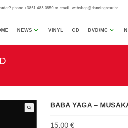
 order? phone +3851 483 0850 or email: webshop@dancingbear.hr
OME
NEWS
VINYL
CD
DVD/MC
N
CD
BABA YAGA – MUSAK
15,00
€