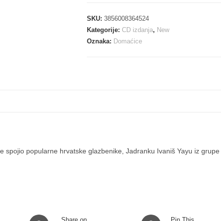
-
MUSAKA
SKU:
3856008364524
CD
Kategorije:
CD izdanja
,
New
količina
Oznaka:
Domaćice
 je spojio popularne hrvatske glazbenike, Jadranku Ivaniš Yayu iz grupe
Opens
Opens
Share on
Pin This