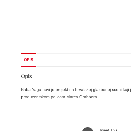
OPIS
Opis
Baba Yaga novi je projekt na hrvatskoj glazbenoj sceni koji
producentskom palicom Marca Grabbera.
Opens
Tweet This