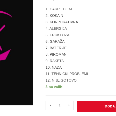
1. CARPE DIEM
2. KOKAIN
3. KORPORATIVNA
4. ALERGIJA
5. FRUKTOZA
6. GARAŽA
7. BATERIJE
8. PIROMAN
9. RAKETA
10. NADA
11. TEHNIČKI PROBLEMI
12. NIJE GOTOVO
3 na zalihi
BABA
-
+
DODA
YAGA