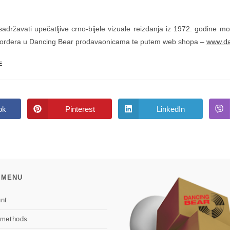
sadržavati upečatljive crno-bijele vizuale reizdanja iz 1972. godine m
ordera u Dancing Bear prodavaonicama te putem web shopa –
www.da
E
ok
Pinterest
LinkedIn
Opens
Opens
in
in
a
a
new
new
w
window
window
 MENU
nt
 methods