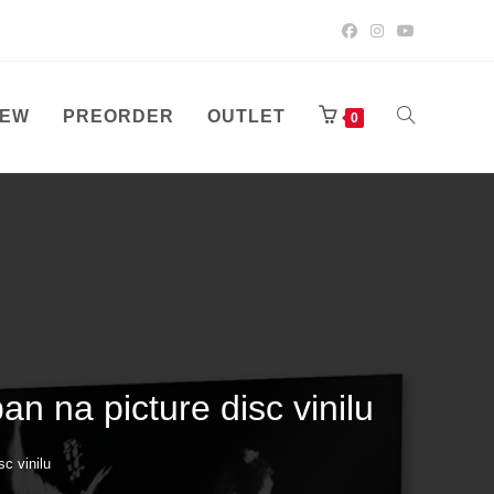
EW
PREORDER
OUTLET
TOGGLE
0
WEBSITE
SEARCH
 na picture disc vinilu
c vinilu