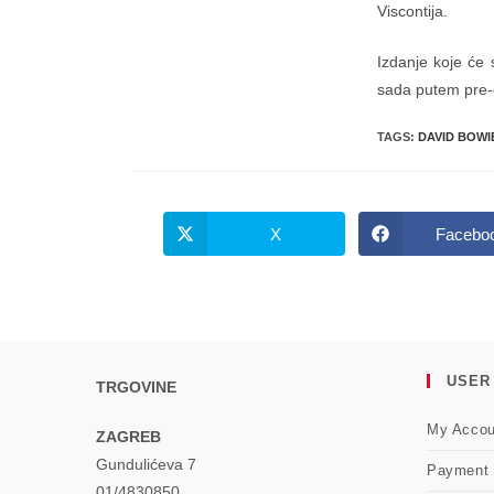
Viscontija.
Izdanje koje će 
sada putem pre-
TAGS
:
DAVID BOWI
X
Facebo
Opens
Opens
in
in
a
a
new
new
window
windo
USER
TRGOVINE
My Accou
ZAGREB
Gundulićeva 7
Payment
01/4830850