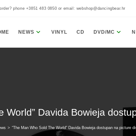
 order? phone +3851 483 0850 or email: webshop@dancingbear.hr
OME
NEWS
VINYL
CD
DVD/MC
N
World” Davida Bowieja dostupan
ews
>
“The Man Who Sold The World” Davida Bowieja dostupan na picture dis