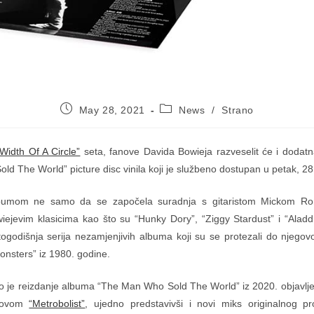
Post
Post
May 28, 2021
News
/
Strano
published:
category:
Width Of A Circle”
seta, fanove Davida Bowieja razveselit će i dodatna
d The World” picture disc vinila koji je službeno dostupan u petak, 28.
bumom ne samo da se započela suradnja s gitaristom Mickom Ro
wiejevim klasicima kao što su “Hunky Dory”, “Ziggy Stardust” i “Alad
ogodišnja serija nezamjenjivih albuma koji su se protezali do njegov
onsters” iz 1980. godine.
 je reizdanje albuma “The Man Who Sold The World” iz 2020. objavlj
slovom
“Metrobolist”
, ujedno predstavivši i novi miks originalnog p