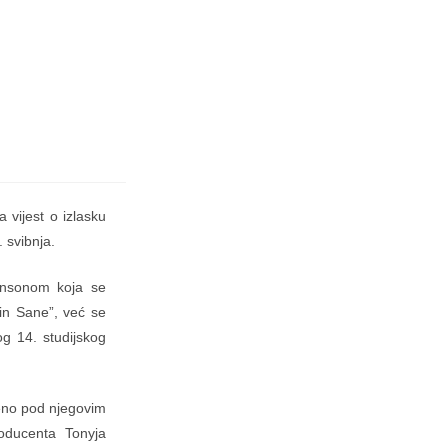
 vijest o izlasku
 svibnja.
nsonom koja se
din Sane”, već se
og 14. studijskog
eno pod njegovim
roducenta Tonyja