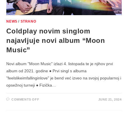
NEWS
/
STRANO
Coldplay novim singlom
najavljuje novi album “Moon
Music”
Novi album "Moon Music" izlazi 4. listopada te je njihov prvi
album od 2021. godine ● Prvi singl s albuma
"feelslikeimfallinginlove" je bend već izveo na svojoj popularnoj i
opsežnoj turneji ● Fizička…
ON
COMMENTS OFF
JUNE 21, 2024
COLDPLAY
NOVIM
SINGLOM
NAJAVLJUJE
NOVI
ALBUM
“MOON