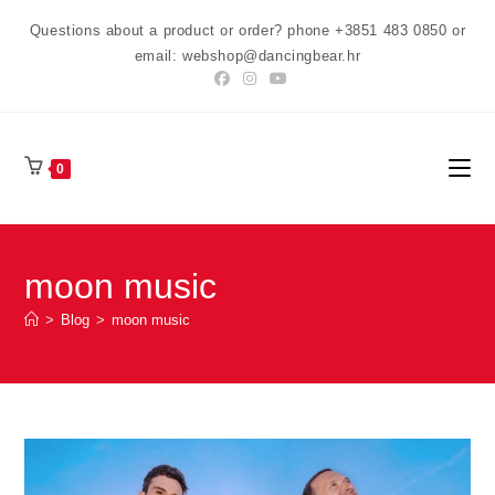
Preskoči
Questions about a product or order? phone +3851 483 0850 or
na
email: webshop@dancingbear.hr
sadržaj
0
moon music
>
Blog
>
moon music