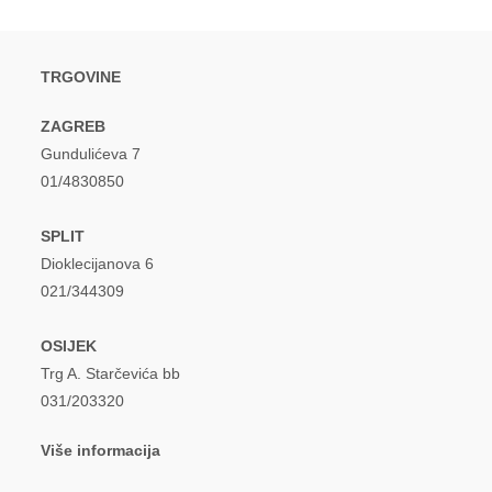
MUSIC”
TRGOVINE
ZAGREB
Gundulićeva 7
01/4830850
SPLIT
Dioklecijanova 6
021/344309
OSIJEK
Trg A. Starčevića bb
031/203320
Više informacija