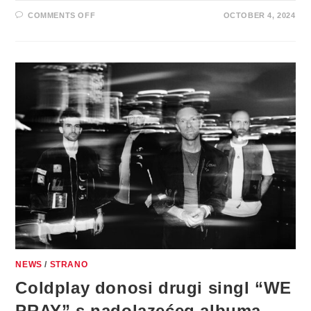
ON
COMMENTS OFF
OCTOBER 4, 2024
COLDPLAY
DOSEŽE
NOVE
VISINE
ALBUMOM
“MOON
MUSIC”
NEWS
/
STRANO
Coldplay donosi drugi singl “WE
PRAY” s nadolazećeg albuma