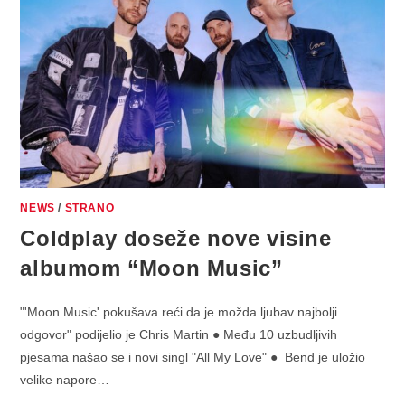
NEWS
/
STRANO
Coldplay doseže nove visine
albumom “Moon Music”
"'Moon Music' pokušava reći da je možda ljubav najbolji
odgovor" podijelio je Chris Martin ● Među 10 uzbudljivih
pjesama našao se i novi singl "All My Love" ● Bend je uložio
velike napore…