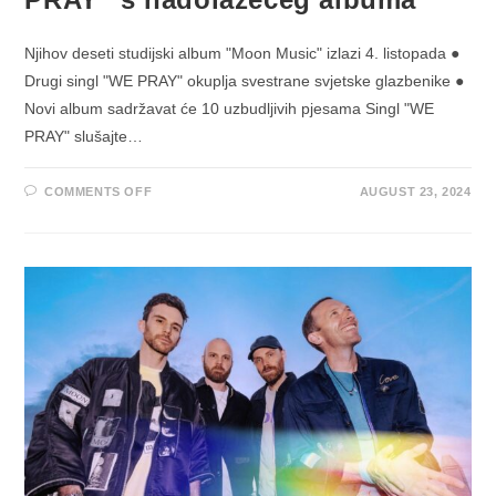
Njihov deseti studijski album "Moon Music" izlazi 4. listopada ●
Drugi singl "WE PRAY" okuplja svestrane svjetske glazbenike ●
Novi album sadržavat će 10 uzbudljivih pjesama Singl "WE
PRAY" slušajte…
ON
COMMENTS OFF
AUGUST 23, 2024
COLDPLAY
DONOSI
DRUGI
SINGL
“WE
PRAY”
S
NADOLAZEĆEG
ALBUMA