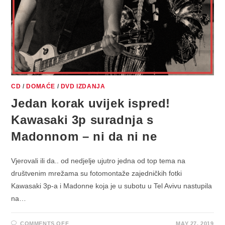
CD
/
DOMAĆE
/
DVD IZDANJA
Jedan korak uvijek ispred!
Kawasaki 3p suradnja s
Madonnom – ni da ni ne
Vjerovali ili da.. od nedjelje ujutro jedna od top tema na
društvenim mrežama su fotomontaže zajedničkih fotki
Kawasaki 3p-a i Madonne koja je u subotu u Tel Avivu nastupila
na…
ON
COMMENTS OFF
MAY 27, 2019