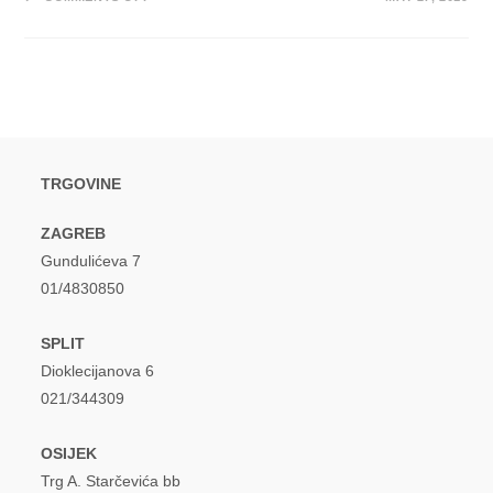
JEDAN
KORAK
UVIJEK
ISPRED!
KAWASAKI
3P
SURADNJA
S
MADONNOM
–
NI
DA
NI
TRGOVINE
NE
ZAGREB
Gundulićeva 7
01/4830850
SPLIT
Dioklecijanova 6
021/344309
OSIJEK
Trg A. Starčevića bb