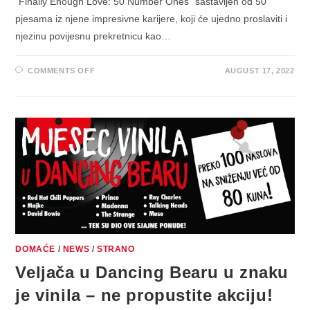
"Finally Enough Love: 50 Number Ones" sastavljen od 50
pjesama iz njene impresivne karijere, koji će ujedno proslaviti i
njezinu povijesnu prekretnicu kao…
ON
COMMENTS OFF
AUGUST 17, 2022
MADONNA
USKORO
OBJAVLJUJE
IMPRESIVAN
KOMPILACIJSKI
ALBUM
“FINALLY
ENOUGH
LOVE:
50
NUMBER
ONES”
DOMAĆE
/
NEWS
/
STRANO
Veljača u Dancing Bearu u znaku
je vinila – ne propustite akciju!