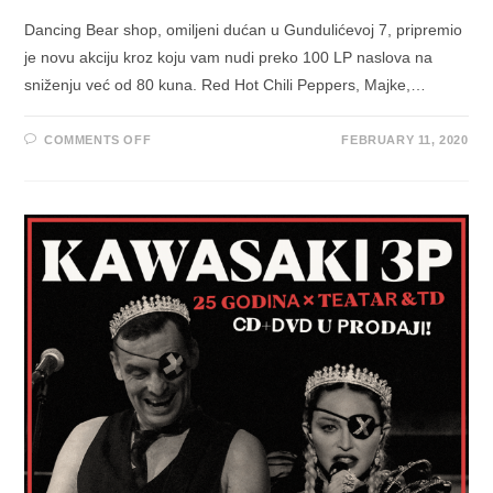
Dancing Bear shop, omiljeni dućan u Gundulićevoj 7, pripremio
je novu akciju kroz koju vam nudi preko 100 LP naslova na
sniženju već od 80 kuna. Red Hot Chili Peppers, Majke,…
ON
COMMENTS OFF
FEBRUARY 11, 2020
VELJAČA
U
DANCING
BEARU
U
ZNAKU
JE
VINILA
–
NE
PROPUSTITE
AKCIJU!