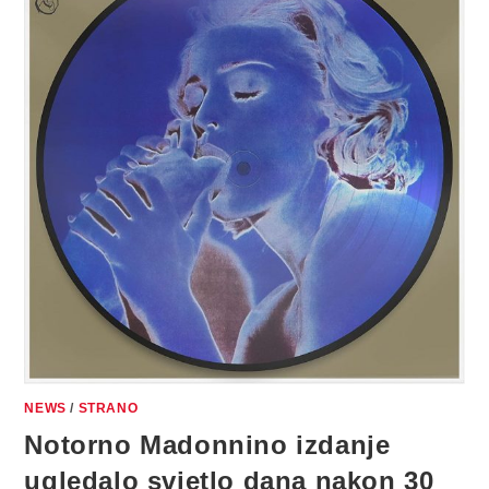
NEWS
/
STRANO
Notorno Madonnino izdanje
ugledalo svjetlo dana nakon 30