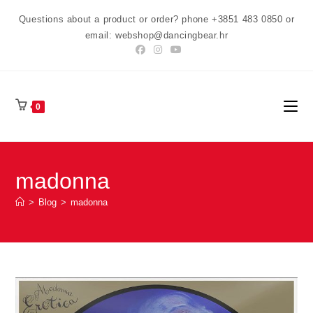
Preskoči
Questions about a product or order? phone +3851 483 0850 or
na
email: webshop@dancingbear.hr
sadržaj
0
madonna
>
Blog
>
madonna