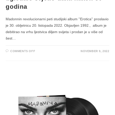
godina
Madonnin revolucionarni peti studijski album ''Erotica'' proslavio
je 30. obljetnicu 20. listopada 2022. Objavljen 1992., album je
debitirao na vrhu ljestvica diljem svijeta i prodan je u više od
šest…
ON
COMMENTS OFF
NOVEMBER 9, 2022
NOTORNO
MADONNINO
IZDANJE
UGLEDALO
SVJETLO
DANA
NAKON
30
GODINA