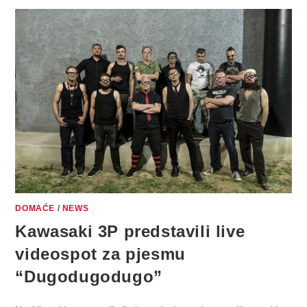
OPJEVAN
U
ISTOIMENOJ
PJESMI
KAWASAKI
3P
DOMAĆE
/
NEWS
Kawasaki 3P predstavili live
videospot za pjesmu
“Dugodugodugo”