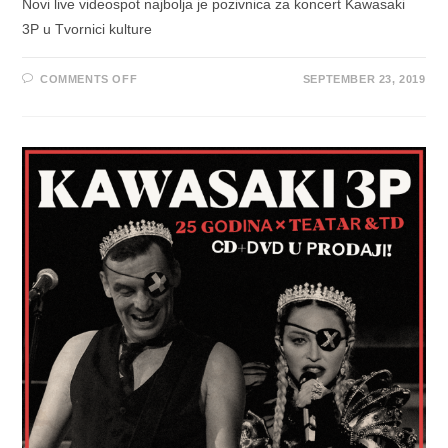
Novi live videospot najbolja je pozivnica za koncert Kawasaki
3P u Tvornici kulture
ON
COMMENTS OFF
SEPTEMBER 23, 2019
KAWASAKI
3P
PREDSTAVILI
LIVE
VIDEOSPOT
ZA
PJESMU
“DUGODUGODUGO”