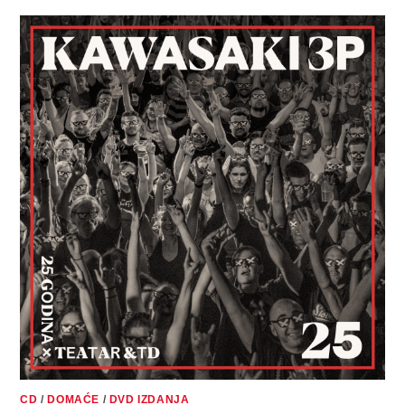
KAWASAKI
3P
SURADNJA
S
MADONNOM
–
NI
DA
NI
NE
CD
/
DOMAĆE
/
DVD IZDANJA