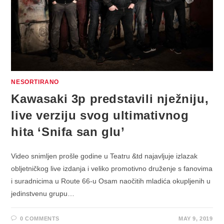
NESORTIRANO
Kawasaki 3p predstavili nježniju,
live verziju svog ultimativnog
hita ‘Snifa san glu’
Video snimljen prošle godine u Teatru &td najavljuje izlazak
obljetničkog live izdanja i veliko promotivno druženje s fanovima
i suradnicima u Route 66-u Osam naočitih mladića okupljenih u
jedinstvenu grupu…
0 COMMENTS
MAY 9, 2019