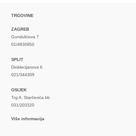
TRGOVINE
ZAGREB
Gundulićeva 7
01/4830850
SPLIT
Dioklecijanova 6
021/344309
OSIJEK
Trg A. Starčevića bb
031/203320
Više informacija