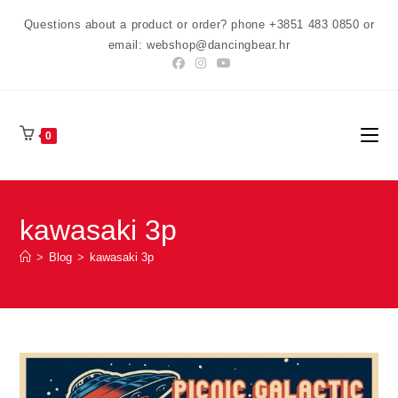
Preskoči
Questions about a product or order? phone +3851 483 0850 or
na
email: webshop@dancingbear.hr
sadržaj
0
kawasaki 3p
>
Blog
>
kawasaki 3p