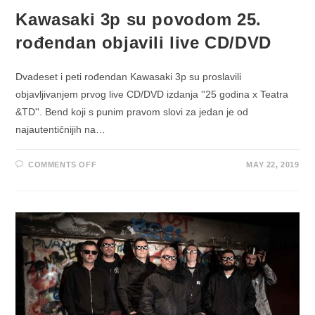
Kawasaki 3p su povodom 25.
rođendan objavili live CD/DVD
Dvadeset i peti rođendan Kawasaki 3p su proslavili
objavljivanjem prvog live CD/DVD izdanja ''25 godina x Teatra
&TD''. Bend koji s punim pravom slovi za jedan je od
najautentičnijih na…
ON
COMMENTS OFF
MAY 22, 2019
KAWASAKI
3P
SU
POVODOM
25.
ROĐENDAN
OBJAVILI
LIVE
CD/DVD