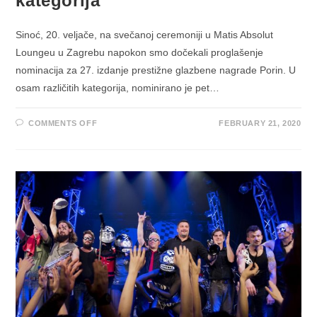
kategorija
Sinoć, 20. veljače, na svečanoj ceremoniji u Matis Absolut
Loungeu u Zagrebu napokon smo dočekali proglašenje
nominacija za 27. izdanje prestižne glazbene nagrade Porin. U
osam različitih kategorija, nominirano je pet…
ON
COMMENTS OFF
FEBRUARY 21, 2020
PORIN
2020:
DANCING
BEAROVI
IZVOĐAČI
NOMINIRANI
U
8
KATEGORIJA