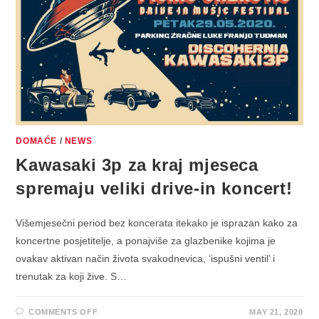
DOMAĆE
/
NEWS
Kawasaki 3p za kraj mjeseca
spremaju veliki drive-in koncert!
Višemjesečni period bez koncerata itekako je isprazan kako za
koncertne posjetitelje, a ponajviše za glazbenike kojima je
ovakav aktivan način života svakodnevica, ‘ispušni ventil’ i
trenutak za koji žive. S…
ON
COMMENTS OFF
MAY 21, 2020