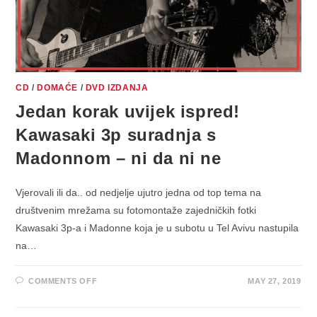
CD
/
DOMAĆE
/
DVD IZDANJA
Jedan korak uvijek ispred!
Kawasaki 3p suradnja s
Madonnom – ni da ni ne
Vjerovali ili da.. od nedjelje ujutro jedna od top tema na
društvenim mrežama su fotomontaže zajedničkih fotki
Kawasaki 3p-a i Madonne koja je u subotu u Tel Avivu nastupila
na…
ON
COMMENTS OFF
MAY 27, 2019
JEDAN
KORAK
UVIJEK
ISPRED!