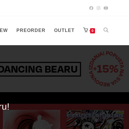
EW
PREORDER
OUTLET
TOGGLE
0
WEBSITE
SEARCH
ru!