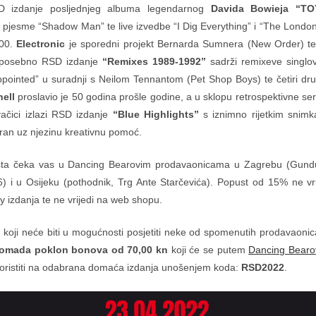
D izdanje posljednjeg albuma legendarnog
Davida Bowieja
“TO
u pjesme “Shadow Man” te live izvedbe “I Dig Everything” i “The Londo
000.
Electronic
je sporedni projekt Bernarda Sumnera (New Order) t
 posebno RSD izdanje
“Remixes 1989-1992”
sadrži remixeve singlo
appointed” u suradnji s Neilom Tennantom (Pet Shop Boys) te četiri dr
hell
proslavio je 50 godina prošle godine, a u sklopu retrospektivne seri
vačici izlazi RSD izdanje
“Blue Highlights”
s iznimno rijetkim snim
iran uz njezinu kreativnu pomoć.
ošta čeka vas u Dancing Bearovim prodavaonicama u Zagrebu (Gundul
6) i u Osijeku (pothodnik, Trg Ante Starčevića). Popust od 15% ne v
 izdanja te ne vrijedi na web shopu.
 koji neće biti u mogućnosti posjetiti neke od spomenutih prodavaon
omada poklon bonova od 70,00 kn
koji će se putem
Dancing Bearo
oristiti na odabrana domaća izdanja unošenjem koda:
RSD2022
.