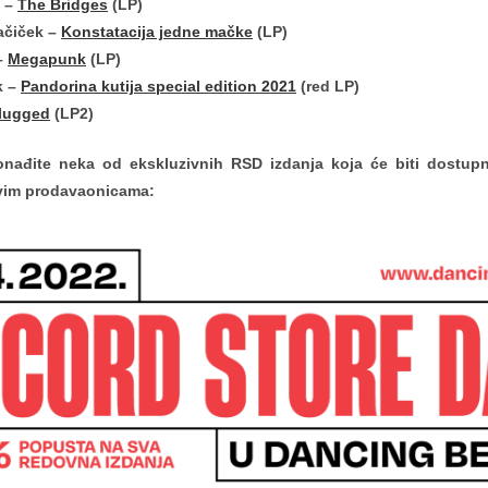
s –
The Bridges
(LP)
ačiček –
Konstatacija jedne mačke
(LP)
 –
Megapunk
(LP)
k –
Pandorina kutija special edition 2021
(red LP)
lugged
(LP2)
onađite neka od ekskluzivnih RSD izdanja koja će biti dostup
vim prodavaonicama: