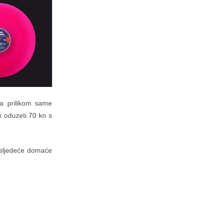
 a prilikom same
i oduzeti 70 kn s
 sljedeće domaće