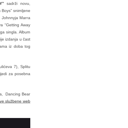
Y”
sadrži novu,
n Boys” snimljene
e Johnnyja Marra
va “Getting Away
uga singla. Album
je izdanja u čast
kama iz doba tog
ićeva 7), Splitu
rijedi za posebna
ica, Dancing Bear
ve službene web