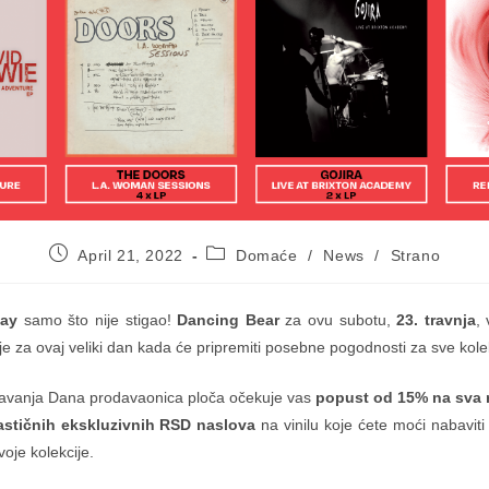
Post
Post
April 21, 2022
Domaće
/
News
/
Strano
published:
category:
Day
samo što nije stigao!
Dancing Bear
za ovu subotu,
23. travnja
,
e za ovaj veliki dan kada će pripremiti posebne pogodnosti za sve kolek
avanja Dana prodavaonica ploča očekuje vas
popust od 15% na sva 
tastičnih ekskluzivnih RSD naslova
na vinilu koje ćete moći nabaviti
voje kolekcije.