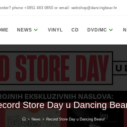
 order? phone +3851 483 0850 or email: webshop@dancingbear.hr
OME
NEWS
VINYL
CD
DVD/MC
N
cord Store Day u Dancing Bea
>
News
>
Record Store Day u Dancing Bearu!