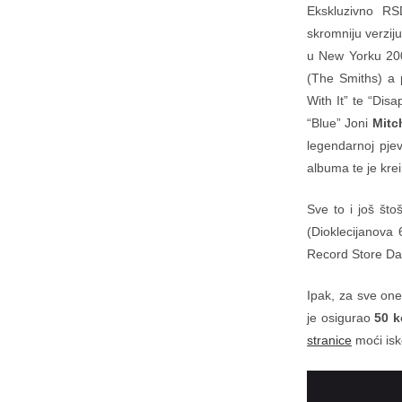
Ekskluzivno RS
skromniju verzij
u New Yorku 2
(The Smiths) a
With It” te “Dis
“Blue” Joni
Mitc
legendarnoj pje
albuma te je kre
Sve to i još št
(Dioklecijanova 
Record Store Day
Ipak, za sve one
je osigurao
50 k
stranice
moći isk