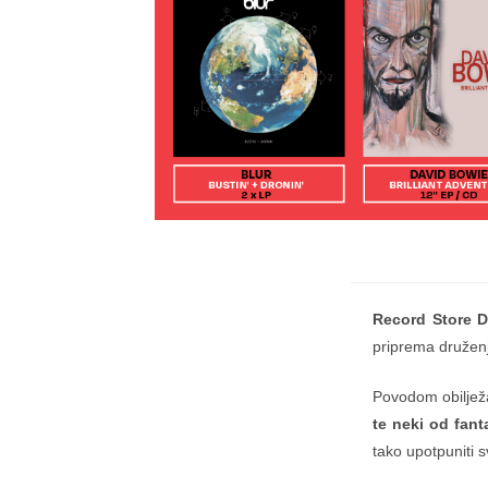
Record Store 
priprema druženj
Povodom obiljež
te neki od fan
tako upotpuniti s