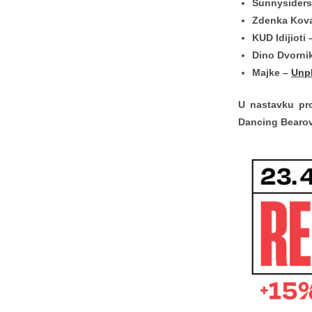
Sunnysider
Zdenka Kov
KUD Idijioti
Dino Dvorni
Majke –
Unp
U nastavku pr
Dancing Bearo