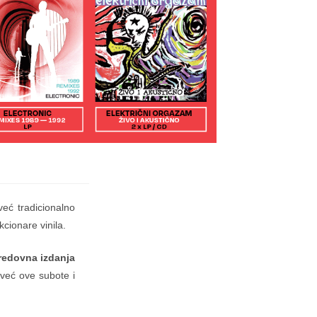
 već tradicionalno
cionare vinila.
redovna izdanja
 već ove subote i