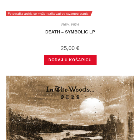
Fotografija artikla se može razlikovati od stvarnog stanja
New
,
Vinyl
DEATH – SYMBOLIC LP
25,00
€
DODAJ U KOŠARICU