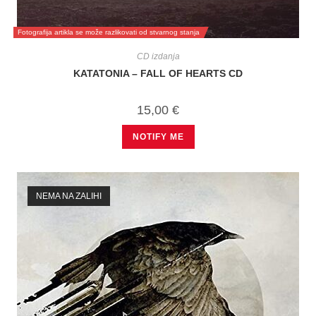
Fotografija artikla se može razlikovati od stvarnog stanja
CD izdanja
KATATONIA – FALL OF HEARTS CD
15,00
€
NOTIFY ME
NEMA NA ZALIHI