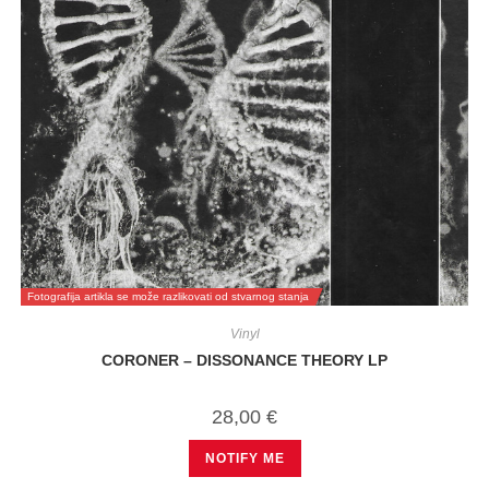
Fotografija artikla se može razlikovati od stvarnog stanja
Vinyl
CORONER – DISSONANCE THEORY LP
28,00
€
NOTIFY ME