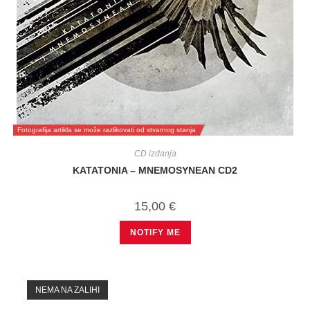
Fotografija artikla se može razlikovati od stvarnog stanja
CD izdanja
KATATONIA – MNEMOSYNEAN CD2
15,00
€
NOTIFY ME
NEMA NA ZALIHI