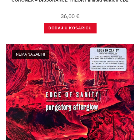
CORONER – DISSONANCE THEORY limited edition CD2
36,00
€
DODAJ U KOŠARICU
NEMA NA ZALIHI