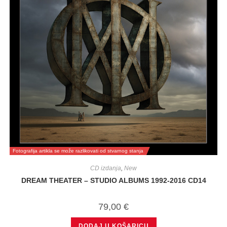
Fotografija artikla se može razlikovati od stvarnog stanja
CD izdanja
,
New
DREAM THEATER – STUDIO ALBUMS 1992-2016 CD14
79,00
€
DODAJ U KOŠARICU