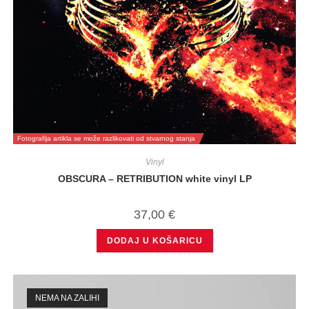
Fotografija artikla se može razlikovati od stvarnog stanja
Vinyl
OBSCURA – RETRIBUTION white vinyl LP
37,00
€
DODAJ U KOŠARICU
NEMA NA ZALIHI