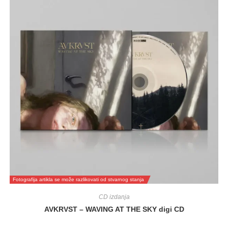
Fotografija artikla se može razlikovati od stvarnog stanja
CD izdanja
AVKRVST – WAVING AT THE SKY digi CD