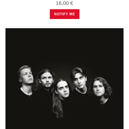
16,00
€
NOTIFY ME