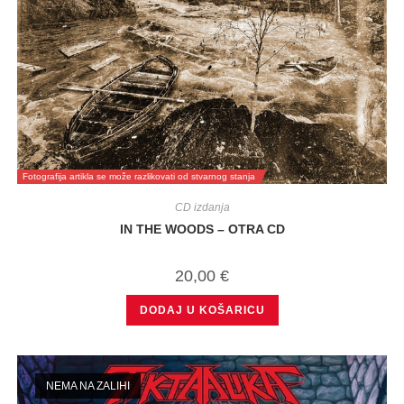
Fotografija artikla se može razlikovati od stvarnog stanja
CD izdanja
IN THE WOODS – OTRA CD
20,00
€
DODAJ U KOŠARICU
NEMA NA ZALIHI