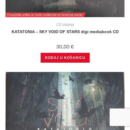
Fotografija artikla se može razlikovati od stvarnog stanja
CD izdanja
KATATONIA – SKY VOID OF STARS digi mediabook CD
30,00
€
DODAJ U KOŠARICU