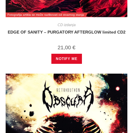
Fotografija artikla se može razlikovati od stvarnog stanja
CD izdanja
EDGE OF SANITY – PURGATORY AFTERGLOW limited CD2
21,00
€
NOTIFY ME