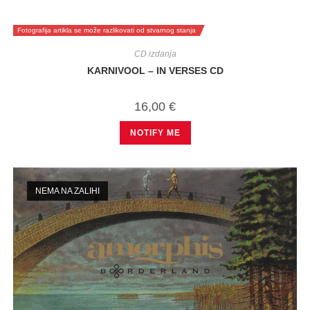
Fotografija artikla se može razlikovati od stvarnog stanja
CD izdanja
KARNIVOOL – IN VERSES CD
16,00
€
NOTIFY ME
NEMA NA ZALIHI