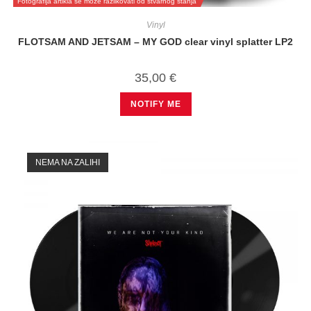
Fotografija artikla se može razlikovati od stvarnog stanja
Vinyl
FLOTSAM AND JETSAM – MY GOD clear vinyl splatter LP2
35,00
€
NOTIFY ME
NEMA NA ZALIHI