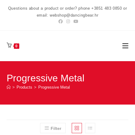
Preskoči
Questions about a product or order? phone +3851 483 0850 or
na
email: webshop@dancingbear.hr
sadržaj
0
Progressive Metal
>
Products
>
Progressive Metal
Filter