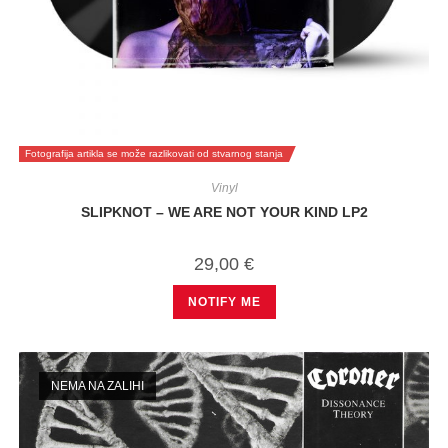
Fotografija artikla se može razlikovati od stvarnog stanja
Vinyl
SLIPKNOT – WE ARE NOT YOUR KIND LP2
29,00
€
NOTIFY ME
NEMA NA ZALIHI