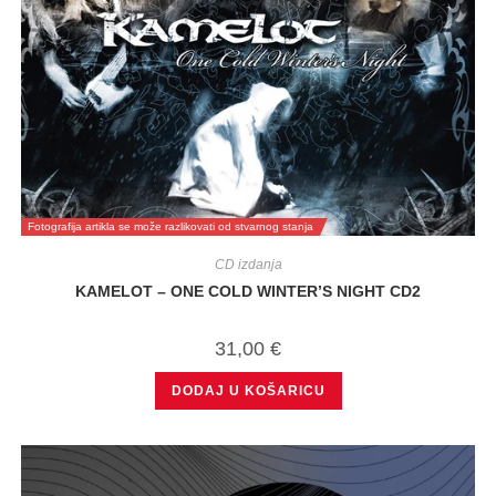
Fotografija artikla se može razlikovati od stvarnog stanja
CD izdanja
KAMELOT – ONE COLD WINTER’S NIGHT CD2
31,00
€
DODAJ U KOŠARICU