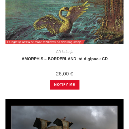
Fotografija artikla se može razlikovati od stvarnog stanja
CD izdanja
AMORPHIS – BORDERLAND ltd digipack CD
26,00
€
NOTIFY ME