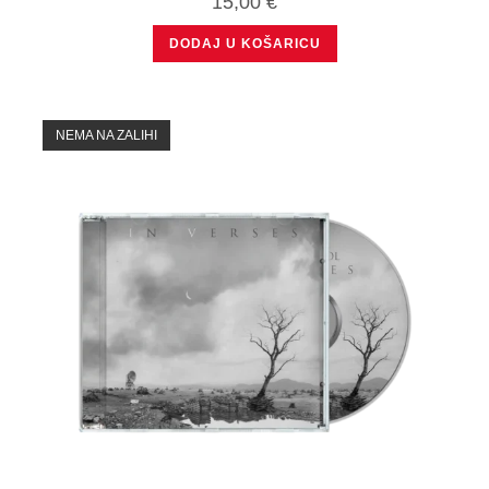
15,00
€
DODAJ U KOŠARICU
NEMA NA ZALIHI