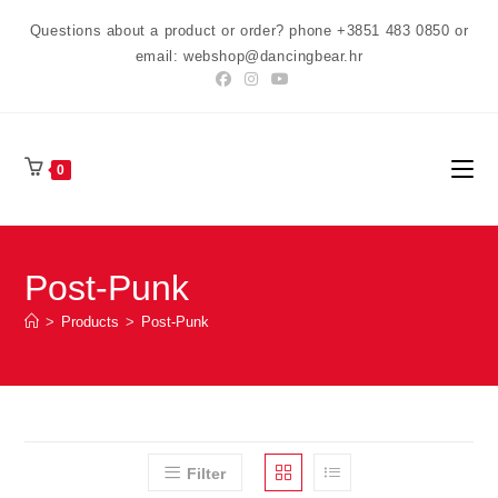
Preskoči
Questions about a product or order? phone +3851 483 0850 or
na
email: webshop@dancingbear.hr
sadržaj
0
Post-Punk
>
Products
>
Post-Punk
Filter