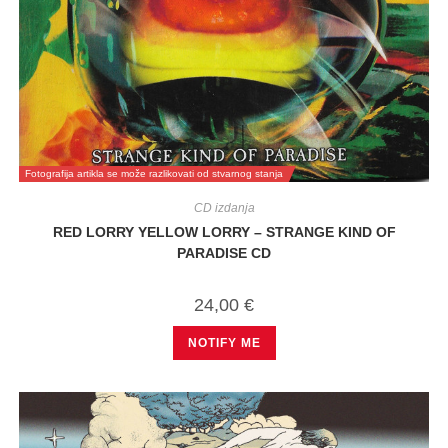
Fotografija artikla se može razlikovati od stvarnog stanja
CD izdanja
RED LORRY YELLOW LORRY – STRANGE KIND OF
PARADISE CD
24,00
€
NOTIFY ME