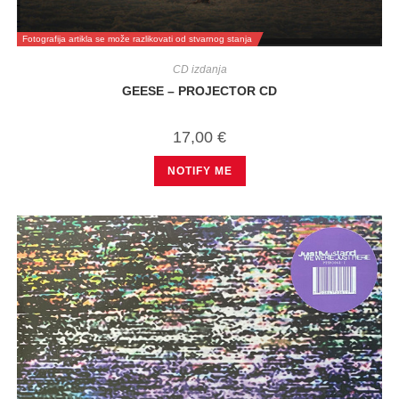
Fotografija artikla se može razlikovati od stvarnog stanja
CD izdanja
GEESE – PROJECTOR CD
17,00
€
NOTIFY ME