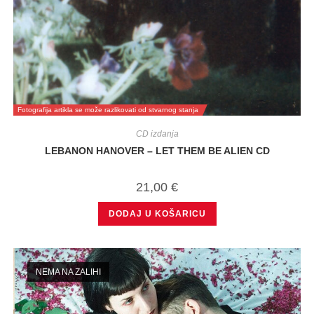
Fotografija artikla se može razlikovati od stvarnog stanja
CD izdanja
LEBANON HANOVER – LET THEM BE ALIEN CD
21,00
€
DODAJ U KOŠARICU
NEMA NA ZALIHI