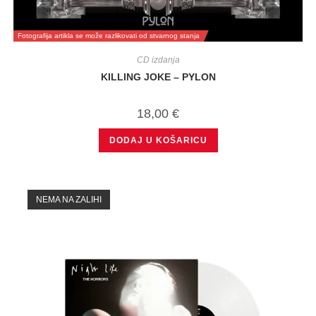
Fotografija artikla se može razlikovati od stvarnog stanja
CD izdanja
KILLING JOKE – PYLON
18,00
€
DODAJ U KOŠARICU
NEMA NA ZALIHI