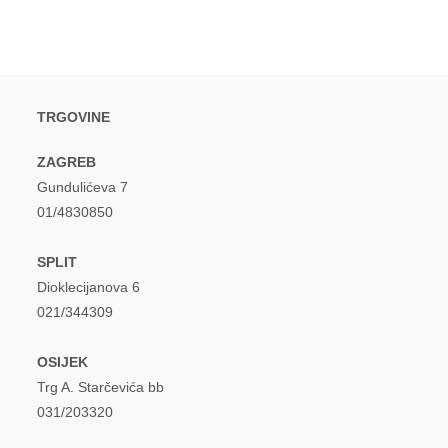
TRGOVINE
ZAGREB
Gundulićeva 7
01/4830850
SPLIT
Dioklecijanova 6
021/344309
OSIJEK
Trg A. Starčevića bb
031/203320