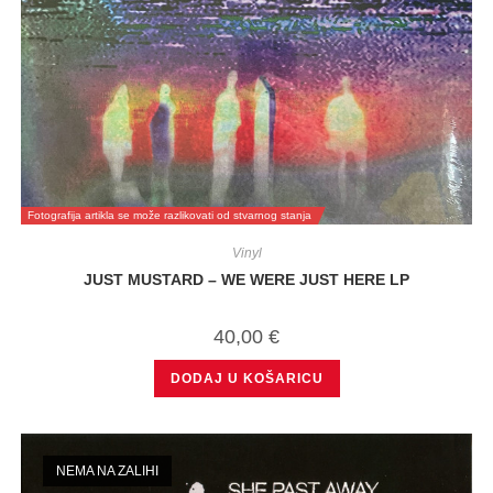
Fotografija artikla se može razlikovati od stvarnog stanja
Vinyl
JUST MUSTARD – WE WERE JUST HERE LP
40,00
€
DODAJ U KOŠARICU
NEMA NA ZALIHI