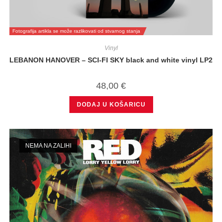
Fotografija artikla se može razlikovati od stvarnog stanja
Vinyl
LEBANON HANOVER – SCI-FI SKY black and white vinyl LP2
48,00
€
DODAJ U KOŠARICU
NEMA NA ZALIHI