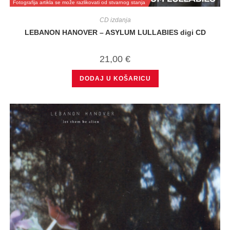
Fotografija artikla se može razlikovati od stvarnog stanja
CD izdanja
LEBANON HANOVER – ASYLUM LULLABIES digi CD
21,00
€
DODAJ U KOŠARICU