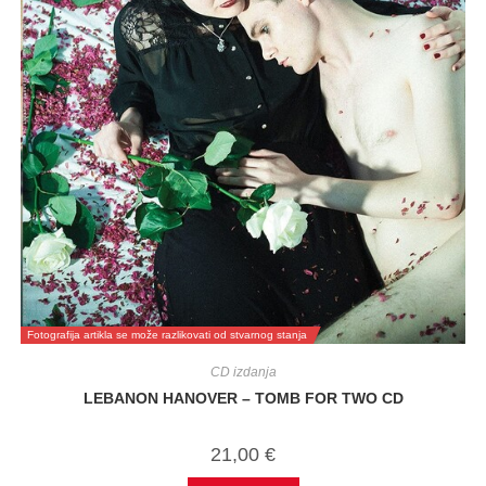
Fotografija artikla se može razlikovati od stvarnog stanja
CD izdanja
LEBANON HANOVER – TOMB FOR TWO CD
21,00
€