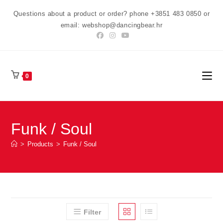
Preskoči
Questions about a product or order? phone +3851 483 0850 or
na
email: webshop@dancingbear.hr
sadržaj
0
Funk / Soul
>
Products
>
Funk / Soul
Filter