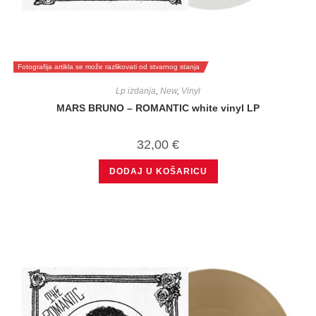
Fotografija artikla se može razlikovati od stvarnog stanja
Lp izdanja
,
New
,
Vinyl
MARS BRUNO – ROMANTIC white vinyl LP
32,00
€
DODAJ U KOŠARICU