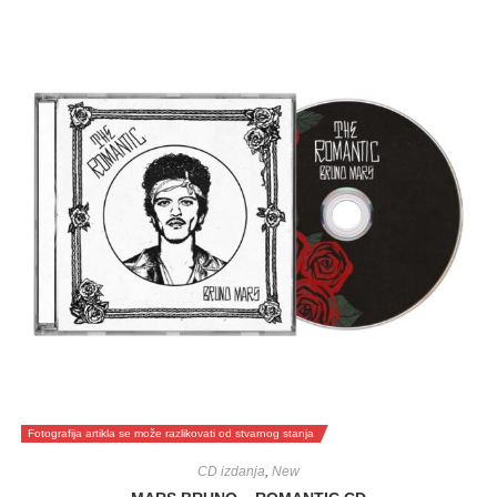
Fotografija artikla se može razlikovati od stvarnog stanja
CD izdanja
,
New