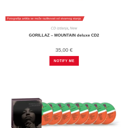
Fotografija artikla se može razlikovati od stvarnog stanja
CD izdanja
,
New
GORILLAZ – MOUNTAIN deluxe CD2
35,00
€
NOTIFY ME