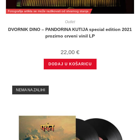
Fotografija artikla se može razlikovati od stvarnog stanja
Outlet
DVORNIK DINO – PANDORINA KUTIJA special edition 2021
prozirno crveni vinil LP
22,00
€
DODAJ U KOŠARICU
NEMA NA ZALIHI