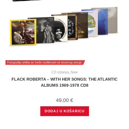
Fotografija artikla se može razlikovati od stvarnog stanja
CD izdanja
,
New
FLACK ROBERTA – WITH HER SONGS: THE ATLANTIC
ALBUMS 1969-1978 CD8
49,00
€
DODAJ U KOŠARICU