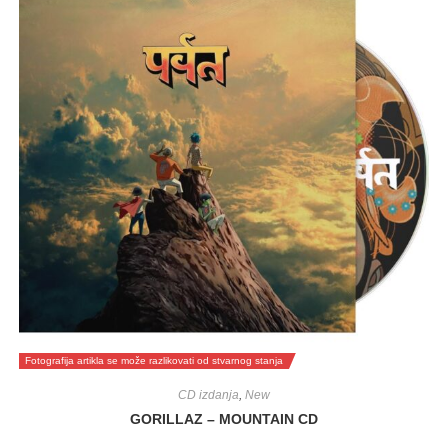
Fotografija artikla se može razlikovati od stvarnog stanja
CD izdanja
,
New
GORILLAZ – MOUNTAIN CD