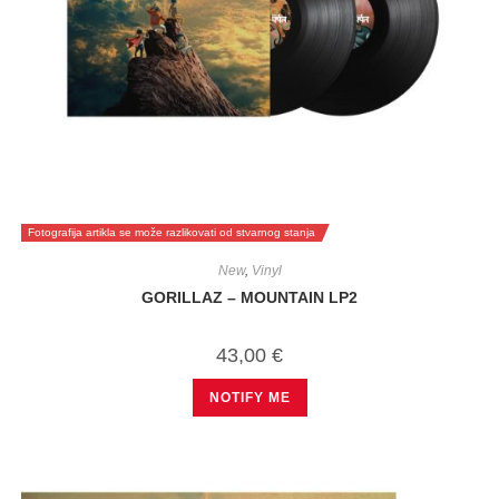
Fotografija artikla se može razlikovati od stvarnog stanja
New
,
Vinyl
GORILLAZ – MOUNTAIN LP2
43,00
€
NOTIFY ME