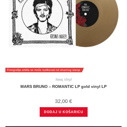
Fotografija artikla se može razlikovati od stvarnog stanja
New
,
Vinyl
MARS BRUNO – ROMANTIC LP gold vinyl LP
32,00
€
DODAJ U KOŠARICU