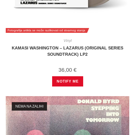
Fotografija artikla se može razlikovati od stvarnog stanja
Vinyl
KAMASI WASHINGTON – LAZARUS (ORIGINAL SERIES
SOUNDTRACK) LP2
36,00
€
NOTIFY ME
NEMA NA ZALIHI