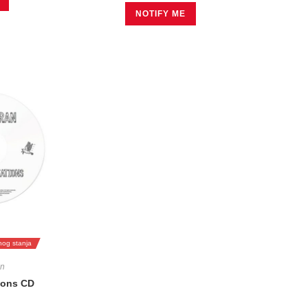
NOTIFY ME
rnog stanja
n
ions CD