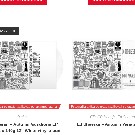
A ZALIHI
ikla se može razlikovati od stvarnog stanja
Fotografija artikla se može razlikovati od stva
Outlet
CD
,
CD izdanja
,
Ed Sheera
eran – Autumn Variations LP
Ed Sheeran – Autumn Variat
1 x 140g 12″ White vinyl album