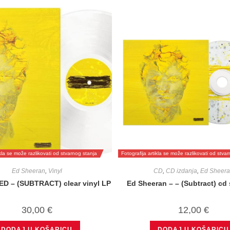
ikla se može razlikovati od stvarnog stanja
Fotografija artikla se može razlikovati od stva
Ed Sheeran
,
Vinyl
CD
,
CD izdanja
,
Ed Sheera
D – (SUBTRACT) clear vinyl LP
Ed Sheeran – – (Subtract) cd
30,00
€
12,00
€
DODAJ U KOŠARICU
DODAJ U KOŠARICU