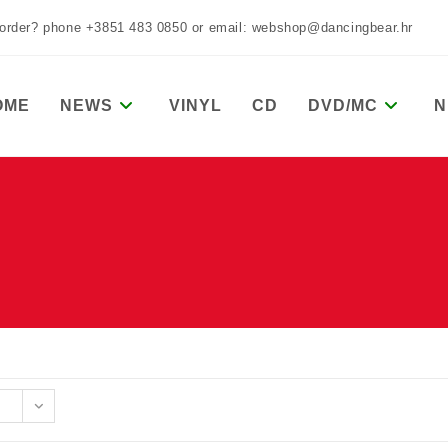
 order? phone +3851 483 0850 or email: webshop@dancingbear.hr
OME
NEWS
VINYL
CD
DVD/MC
N