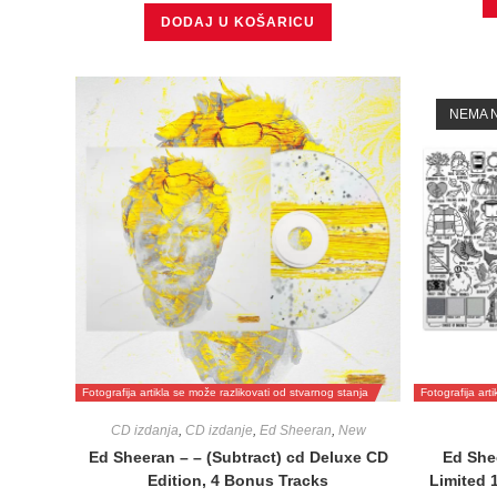
DODAJ U KOŠARICU
NEMA N
Fotografija artikla se može razlikovati od stvarnog stanja
Fotografija art
CD izdanja
,
CD izdanje
,
Ed Sheeran
,
New
Ed Sheeran – – (Subtract) cd Deluxe CD
Ed She
Edition, 4 Bonus Tracks
Limited 