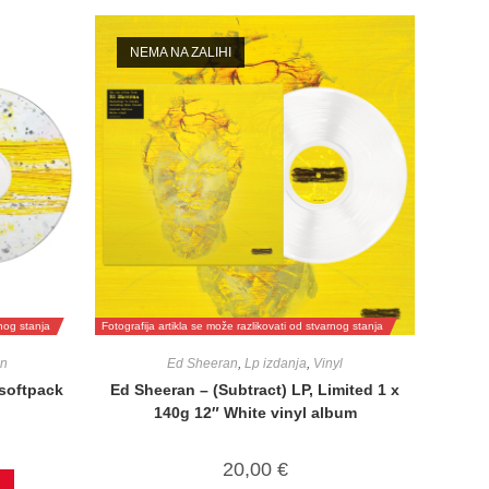
NEMA NA ZALIHI
rnog stanja
Fotografija artikla se može razlikovati od stvarnog stanja
n
Ed Sheeran
,
Lp izdanja
,
Vinyl
 softpack
Ed Sheeran – (Subtract) LP, Limited 1 x
140g 12″ White vinyl album
20,00
€