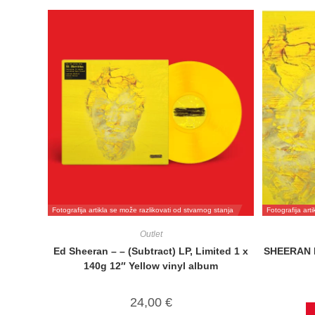
Fotografija artikla se može razlikovati od stvarnog stanja
Fotografija art
Outlet
Ed Sheeran – – (Subtract) LP, Limited 1 x
SHEERAN E
140g 12″ Yellow vinyl album
24,00
€