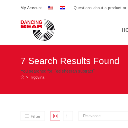
Preskoči
My Account
Questions about a product or
na
sadržaj
H
7
Search Results Found
You searched for: "ed sheeran subtract"
>
Trgovina
Relevance
Filter