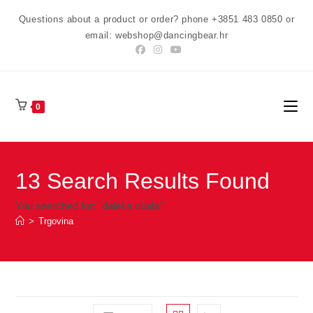
Preskoči
Questions about a product or order? phone +3851 483 0850 or
na
email: webshop@dancingbear.hr
sadržaj
0
13
Search Results Found
You searched for: "daleka obala"
>
Trgovina