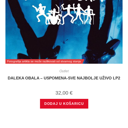
Fotografija artikla se može razlikovati od stvarnog stanja
Outlet
DALEKA OBALA – USPOMENA-SVE NAJBOLJE UŽIVO LP2
32,00
€
DODAJ U KOŠARICU