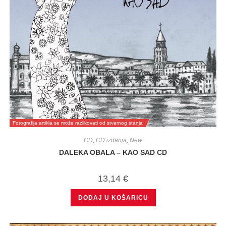
Fotografija artikla se može razlikovati od stvarnog stanja
CD
,
CD izdanja
,
New
DALEKA OBALA – KAO SAD CD
13,14
€
DODAJ U KOŠARICU