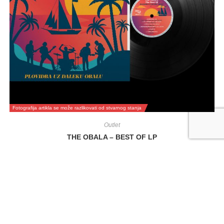
Fotografija artikla se može razlikovati od stvarnog stanja
Outlet
THE OBALA – BEST OF LP
17,00
€
DODAJ U KOŠARICU