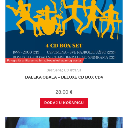
Fotografija artikla se može razlikovati od stvarnog stanja
BestSeller
,
CD izdanja
DALEKA OBALA – DELUXE CD BOX CD4
28,00
€
DODAJ U KOŠARICU