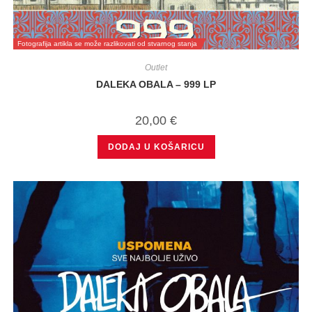
Fotografija artikla se može razlikovati od stvarnog stanja
Outlet
DALEKA OBALA – 999 LP
20,00
€
DODAJ U KOŠARICU