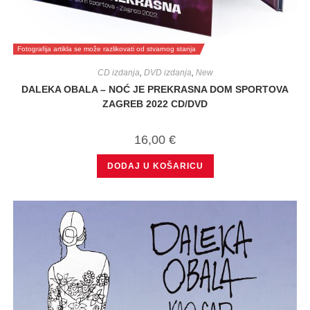
Fotografija artikla se može razlikovati od stvarnog stanja
CD izdanja
,
DVD izdanja
,
New
DALEKA OBALA – NOĆ JE PREKRASNA DOM SPORTOVA
ZAGREB 2022 CD/DVD
16,00
€
DODAJ U KOŠARICU