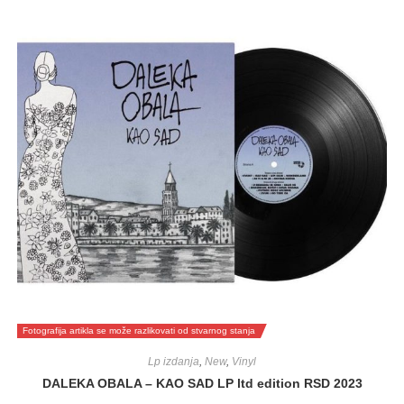
Fotografija artikla se može razlikovati od stvarnog stanja
Lp izdanja
,
New
,
Vinyl
DALEKA OBALA – KAO SAD LP ltd edition RSD 2023